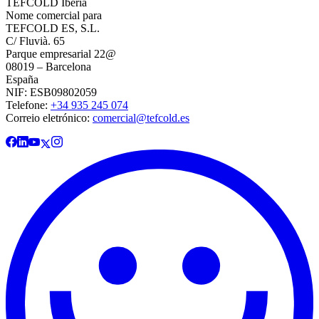
TEFCOLD Ibéria
Nome comercial para
TEFCOLD ES, S.L.
C/ Fluvià. 65
Parque empresarial 22@
08019 – Barcelona
España
NIF: ESB09802059
Telefone:
+34 935 245 074
Correio eletrónico:
comercial@tefcold.es