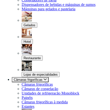
Congeladores de mesa
Dispensadores de bebidas e máquinas de sumos
Máquinas para gelados e pastelaria
Gelados
Hotel
Restaurante
Lojas de especialidades
Câmaras frigoríficas
Câmaras frigoríficas
Câmaras de congelação
Unidades de refrigeração Monoblock
Painéis
Câmaras frigoríficas à medida
Estantes