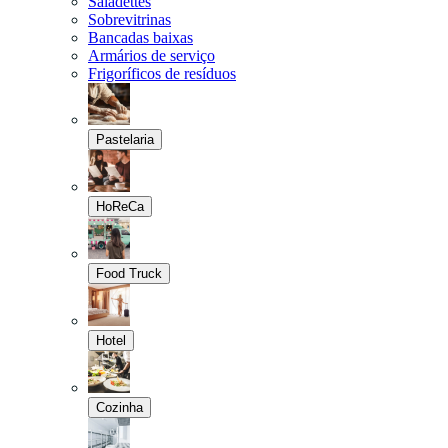
Saladettes
Sobrevitrinas
Bancadas baixas
Armários de serviço
Frigoríficos de resíduos
Pastelaria
HoReCa
Food Truck
Hotel
Cozinha