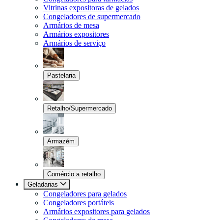
Vitrinas expositoras de gelados
Congeladores de supermercado
Armários de mesa
Armários expositores
Armários de serviço
Pastelaria
Retalho/Supermercado
Armazém
Comércio a retalho
Geladarias
Congeladores para gelados
Congeladores portáteis
Armários expositores para gelados