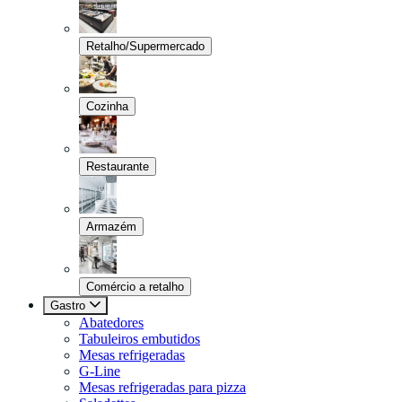
Retalho/Supermercado
Cozinha
Restaurante
Armazém
Comércio a retalho
Gastro
Abatedores
Tabuleiros embutidos
Mesas refrigeradas
G-Line
Mesas refrigeradas para pizza