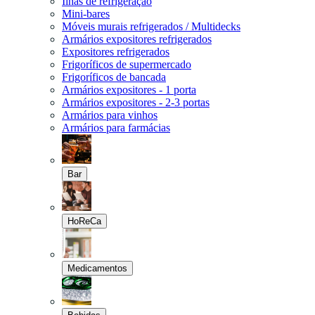
Ilhas de refrigeração
Mini-bares
Móveis murais refrigerados / Multidecks
Armários expositores refrigerados
Expositores refrigerados
Frigoríficos de supermercado
Frigoríficos de bancada
Armários expositores - 1 porta
Armários expositores - 2-3 portas
Armários para vinhos
Armários para farmácias
Bar
HoReCa
Medicamentos