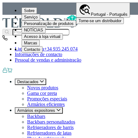
Sobre
Portugal - Português
Serviço
Torne-se um distribuidor
Personalização de produtos
NOTÍCIAS
Acesso à loja virtual
Marcas
Ligue-nos para
+34 935 245 074
Contacto
Informações de contacto
Pessoal de vendas e administração
Destacados
Novos produtos
Gama cor preta
Promoções especiais
Armários eficientes
Armários expositores
Backbars
Backbars personalizados
Refrigeradores de barris
Refrigeradores de latas