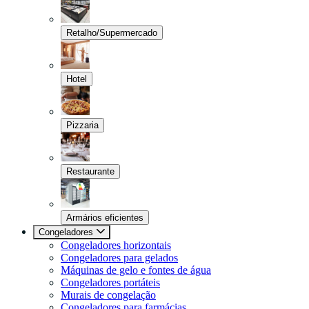
Retalho/Supermercado
Hotel
Pizzaria
Restaurante
Armários eficientes
Congeladores
Congeladores horizontais
Congeladores para gelados
Máquinas de gelo e fontes de água
Congeladores portáteis
Murais de congelação
Congeladores para farmácias