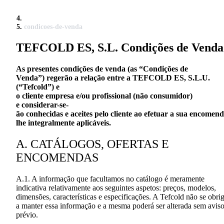
condicoes-de-venda
TEFCOLD ES, S.L. Condições de Venda
As
presentes
condições
de
venda
(as “
Condições
de
Venda”)
regerão
a
relação
entre a TEFCOLD ES, S.L.U.
(“
Tefcold
”) e
o
cliente
empresa
e/
ou
profissional
(
não
consumidor
)
e
considerar
-se-
ão
conhecidas
e
aceites
pelo
cliente
ao
efetuar
a
sua
encomend
lhe
integralmente
aplicáveis
.
A.
CATÁLOGOS, OFERTAS E
ENCOMENDAS
A.1. A informação que facultamos no catálogo é meramente
indicativa relativamente aos seguintes aspetos: preços, modelos,
dimensões, características e especificações. A Tefcold não se obri
a manter essa informação e a mesma poderá ser alterada sem avis
prévio.