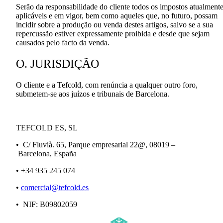
Serão da responsabilidade do cliente todos os impostos atualment
aplicáveis e em vigor, bem como aqueles que, no futuro, possam
incidir sobre a produção ou venda destes artigos, salvo se a sua
repercussão estiver expressamente proibida e desde que sejam
causados pelo facto da venda.
O. JURISDIÇÃO
O cliente e a Tefcold, com renúncia a qualquer outro foro,
submetem-se aos juízos e tribunais de Barcelona.
TEFCOLD ES,
SL
•
C/ Fluvià. 65, Parque empresarial 22
@,
08019 –
Barcelona,
España
•
+34 935 245 074
•
comercial@tefcold.es
•
NIF: B09802059