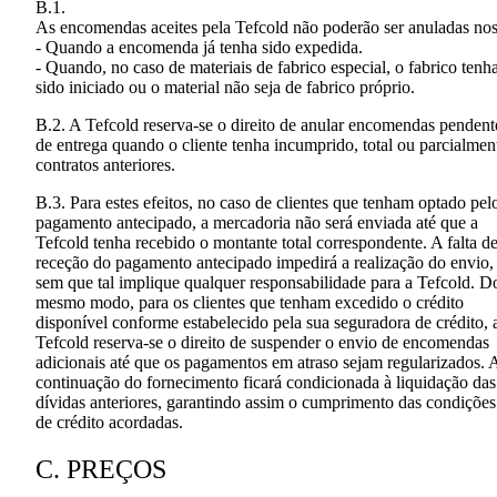
B.1.
As
encomendas
aceites
pela
Tefcold
não
poderão
ser
anuladas
no
-
Quando a
encomenda
já
tenha
sido
expedida
.
- Quando, no caso de materiais de fabrico especial, o fabrico tenh
sido iniciado ou o material não seja de fabrico próprio.
B.2. A Tefcold reserva-se o direito de anular encomendas pendent
de entrega quando o cliente tenha incumprido, total ou parcialmen
contratos anteriores.
B.3. Para estes efeitos, no caso de clientes que tenham optado pel
pagamento antecipado, a mercadoria não será enviada até que a
Tefcold tenha recebido o montante total correspondente. A falta d
receção do pagamento antecipado impedirá a realização do envio,
sem que tal implique qualquer responsabilidade para a Tefcold. D
mesmo modo, para os clientes que tenham excedido o crédito
disponível conforme estabelecido pela sua seguradora de crédito, 
Tefcold reserva-se o direito de suspender o envio de encomendas
adicionais até que os pagamentos em atraso sejam regularizados. 
continuação do fornecimento ficará condicionada à liquidação das
dívidas anteriores, garantindo assim o cumprimento das condições
de crédito acordadas.
C. PREÇOS