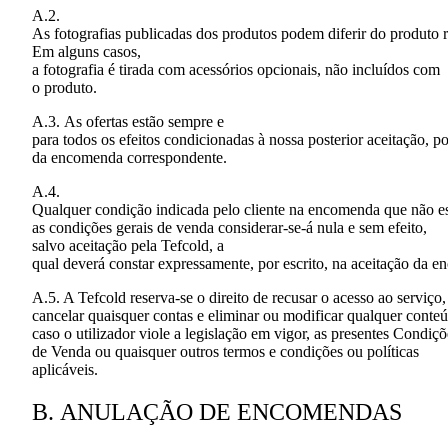
A.2.
As
fotografias
publicadas
dos
produtos
podem
diferir
do
produto
r
Em
alguns
casos
,
a
fotografia
é
tirada
com
acessórios
opcionais
,
não
incluídos
com
o
produto
.
A.3.
As
ofertas
estão
sempre e
para
todos
os
efeitos
condicionadas
à
nossa
posterior
aceitação
,
po
da
encomenda
correspondente
.
A.4.
Qualquer
condição
indicada
pelo
cliente
na
encomenda
que
não
e
as
condições
gerais
de
venda
considerar
-se-á
nula
e
sem
efeito
,
salvo
aceitação
pela
Tefcold
, a
qual
deverá
constar
expressamente
,
por
escrito
,
na
aceitação
da
en
A.5. A Tefcold reserva-se o direito de recusar o acesso ao serviço,
cancelar quaisquer contas e eliminar ou modificar qualquer conte
caso o utilizador viole a legislação em vigor, as presentes Condiçõ
de Venda ou quaisquer outros termos e condições ou políticas
aplicáveis.
B.
ANULAÇÃO DE ENCOMENDAS