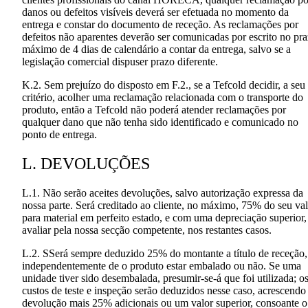
danos ou defeitos visíveis deverá ser efetuada no momento da
entrega e constar do documento de receção. As reclamações por
defeitos não aparentes deverão ser comunicadas por escrito no pr
máximo de 4 dias de calendário a contar da entrega, salvo se a
legislação comercial dispuser prazo diferente.
K.2. Sem prejuízo do disposto em F.2., se a Tefcold decidir, a seu
critério, acolher uma reclamação relacionada com o transporte do
produto, então a Tefcold não poderá atender reclamações por
qualquer dano que não tenha sido identificado e comunicado no
ponto de entrega.
L. DEVOLUÇÕES
L.1. Não serão aceites devoluções, salvo autorização expressa da
nossa parte. Será creditado ao cliente, no máximo, 75% do seu va
para material em perfeito estado, e com uma depreciação superior,
avaliar pela nossa secção competente, nos restantes casos.
L.2. SSerá sempre deduzido 25% do montante a título de receção,
independentemente de o produto estar embalado ou não. Se uma
unidade tiver sido desembalada, presumir-se-á que foi utilizada; o
custos de teste e inspeção serão deduzidos nesse caso, acrescendo
devolução mais 25% adicionais ou um valor superior, consoante o