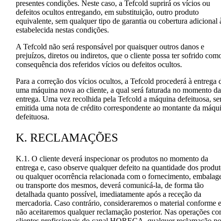
presentes condições. Neste caso, a Tefcold suprirá os vícios ou
defeitos ocultos entregando, em substituição, outro produto
equivalente, sem qualquer tipo de garantia ou cobertura adicional 
estabelecida nestas condições.
A Tefcold não será responsável por quaisquer outros danos e
prejuízos, diretos ou indiretos, que o cliente possa ter sofrido com
consequência dos referidos vícios ou defeitos ocultos.
Para a correção dos vícios ocultos, a Tefcold procederá à entrega 
uma máquina nova ao cliente, a qual será faturada no momento da
entrega. Uma vez recolhida pela Tefcold a máquina defeituosa, se
emitida uma nota de crédito correspondente ao montante da máqu
defeituosa.
K. RECLAMAÇÕES
K.1. O cliente deverá inspecionar os produtos no momento da
entrega e, caso observe qualquer defeito na quantidade dos produ
ou qualquer ocorrência relacionada com o fornecimento, embala
ou transporte dos mesmos, deverá comunicá-la, de forma tão
detalhada quanto possível, imediatamente após a receção da
mercadoria. Caso contrário, consideraremos o material conforme 
não aceitaremos qualquer reclamação posterior. Nas operações c
clientes profissionais do canal HORECA, qualquer reclamação po