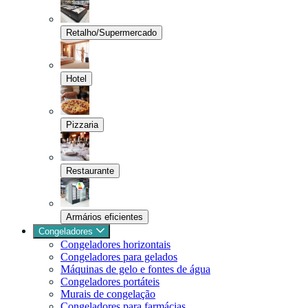
Retalho/Supermercado
Hotel
Pizzaria
Restaurante
Armários eficientes
Congeladores
Congeladores horizontais
Congeladores para gelados
Máquinas de gelo e fontes de água
Congeladores portáteis
Murais de congelação
Congeladores para farmácias