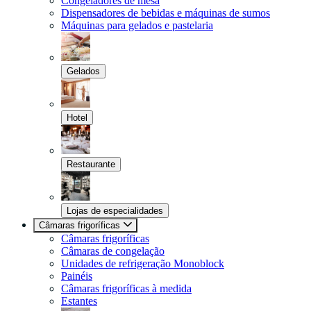
Congeladores de mesa
Dispensadores de bebidas e máquinas de sumos
Máquinas para gelados e pastelaria
Gelados
Hotel
Restaurante
Lojas de especialidades
Câmaras frigoríficas
Câmaras frigoríficas
Câmaras de congelação
Unidades de refrigeração Monoblock
Painéis
Câmaras frigoríficas à medida
Estantes