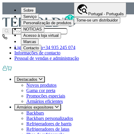
Sobre
Portugal - Português
Serviço
Torne-se um distribuidor
Personalização de produtos
NOTÍCIAS
Acesso à loja virtual
Marcas
Ligue-nos para
+34 935 245 074
Contacto
Informações de contacto
Pessoal de vendas e administração
Destacados
Novos produtos
Gama cor preta
Promoções especiais
Armários eficientes
Armários expositores
Backbars
Backbars personalizados
Refrigeradores de barris
Refrigeradores de latas