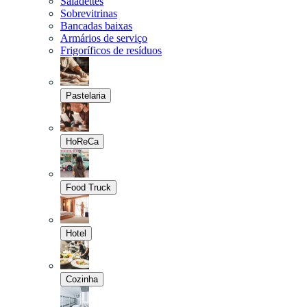
Saladettes
Sobrevitrinas
Bancadas baixas
Armários de serviço
Frigoríficos de resíduos
Pastelaria
HoReCa
Food Truck
Hotel
Cozinha