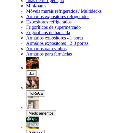
Ilhas de refrigeração
Mini-bares
Móveis murais refrigerados / Multidecks
Armários expositores refrigerados
Expositores refrigerados
Frigoríficos de supermercado
Frigoríficos de bancada
Armários expositores - 1 porta
Armários expositores - 2-3 portas
Armários para vinhos
Armários para farmácias
Bar
HoReCa
Medicamentos