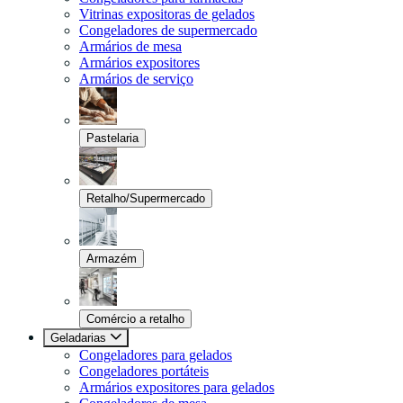
Vitrinas expositoras de gelados
Congeladores de supermercado
Armários de mesa
Armários expositores
Armários de serviço
Pastelaria
Retalho/Supermercado
Armazém
Comércio a retalho
Geladarias
Congeladores para gelados
Congeladores portáteis
Armários expositores para gelados