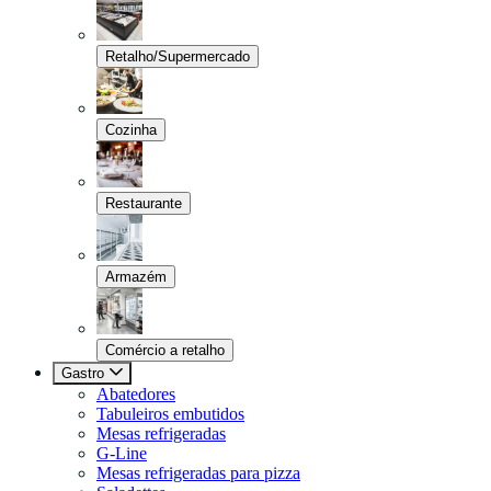
Retalho/Supermercado
Cozinha
Restaurante
Armazém
Comércio a retalho
Gastro
Abatedores
Tabuleiros embutidos
Mesas refrigeradas
G-Line
Mesas refrigeradas para pizza