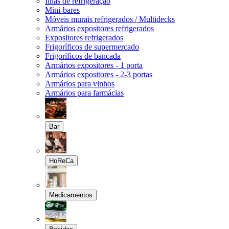
Ilhas de refrigeração
Mini-bares
Móveis murais refrigerados / Multidecks
Armários expositores refrigerados
Expositores refrigerados
Frigoríficos de supermercado
Frigoríficos de bancada
Armários expositores - 1 porta
Armários expositores - 2-3 portas
Armários para vinhos
Armários para farmácias
Bar
HoReCa
Medicamentos