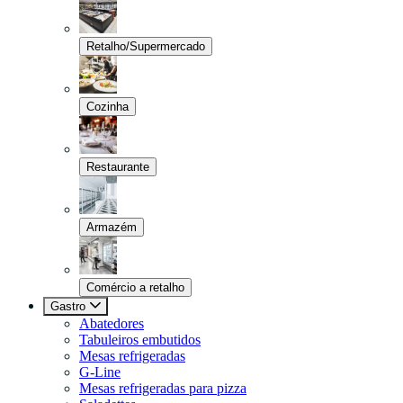
Retalho/Supermercado
Cozinha
Restaurante
Armazém
Comércio a retalho
Gastro
Abatedores
Tabuleiros embutidos
Mesas refrigeradas
G-Line
Mesas refrigeradas para pizza