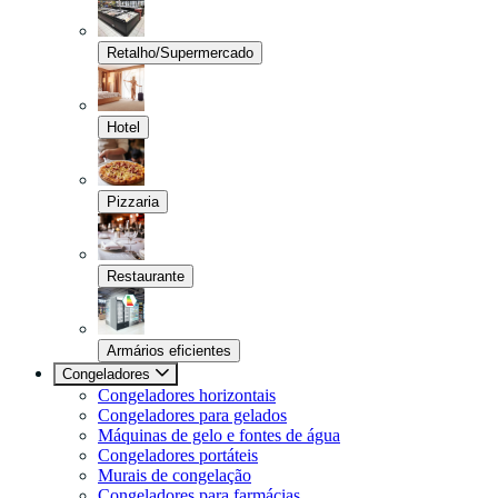
Retalho/Supermercado
Hotel
Pizzaria
Restaurante
Armários eficientes
Congeladores
Congeladores horizontais
Congeladores para gelados
Máquinas de gelo e fontes de água
Congeladores portáteis
Murais de congelação
Congeladores para farmácias