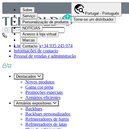
Sobre
Portugal - Português
Serviço
Torne-se um distribuidor
Personalização de produtos
NOTÍCIAS
Acesso à loja virtual
Marcas
Ligue-nos para
+34 935 245 074
Contacto
Informações de contacto
Pessoal de vendas e administração
Destacados
Novos produtos
Gama cor preta
Promoções especiais
Armários eficientes
Armários expositores
Backbars
Backbars personalizados
Refrigeradores de barris
Refrigeradores de latas