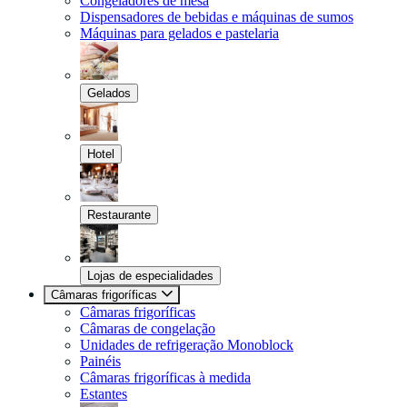
Congeladores de mesa
Dispensadores de bebidas e máquinas de sumos
Máquinas para gelados e pastelaria
Gelados
Hotel
Restaurante
Lojas de especialidades
Câmaras frigoríficas
Câmaras frigoríficas
Câmaras de congelação
Unidades de refrigeração Monoblock
Painéis
Câmaras frigoríficas à medida
Estantes