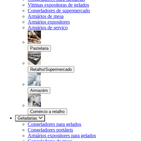
Vitrinas expositoras de gelados
Congeladores de supermercado
Armários de mesa
Armários expositores
Armários de serviço
Pastelaria
Retalho/Supermercado
Armazém
Comércio a retalho
Geladarias
Congeladores para gelados
Congeladores portáteis
Armários expositores para gelados