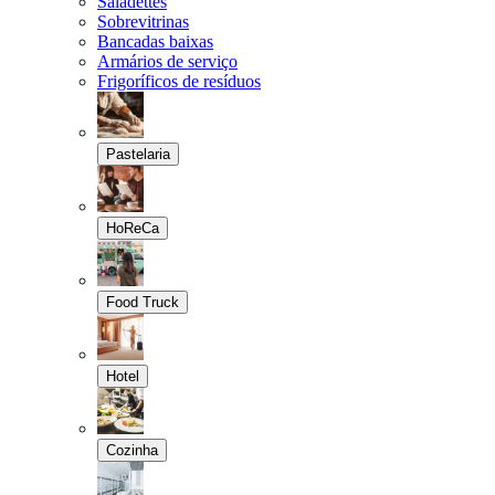
Saladettes
Sobrevitrinas
Bancadas baixas
Armários de serviço
Frigoríficos de resíduos
Pastelaria
HoReCa
Food Truck
Hotel
Cozinha