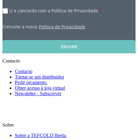
Li e concordo com a Política de Privacidade.
*
Consulte a nossa
Política de Privacidade
ENVIAR
Contacto
Contacto
Tornar-se um distribuidor
Pedir orçamento
Obter acesso à loja virtual
Newsletter - Subscrever
Sobre
Sobre a TEFCOLD Iberia