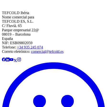
TEFCOLD Ibéria
Nome comercial para
TEFCOLD ES, S.L.
C/ Fluvià. 65
Parque empresarial 22@
08019 – Barcelona
España
NIF: ESB09802059
Telefone:
+34 935 245 074
Correio eletrónico:
comercial@tefcold.es