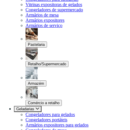
Vitrinas expositoras de gelados
Congeladores de supermercado
Armários de mesa
Armários expositores
Armários de serviço
Pastelaria
Retalho/Supermercado
Armazém
Comércio a retalho
Geladarias
Congeladores para gelados
Congeladores portáteis
Armários expositores para gelados