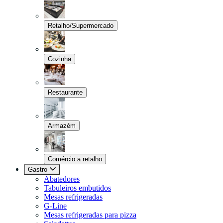
Retalho/Supermercado
Cozinha
Restaurante
Armazém
Comércio a retalho
Gastro
Abatedores
Tabuleiros embutidos
Mesas refrigeradas
G-Line
Mesas refrigeradas para pizza