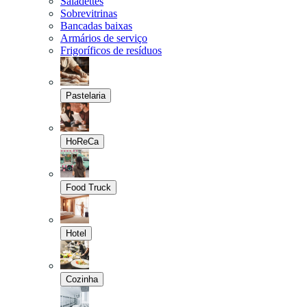
Saladettes
Sobrevitrinas
Bancadas baixas
Armários de serviço
Frigoríficos de resíduos
Pastelaria
HoReCa
Food Truck
Hotel
Cozinha