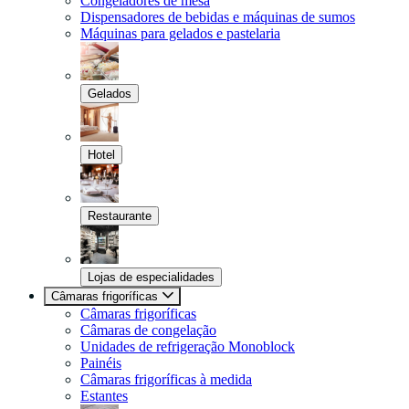
Congeladores de mesa
Dispensadores de bebidas e máquinas de sumos
Máquinas para gelados e pastelaria
Gelados
Hotel
Restaurante
Lojas de especialidades
Câmaras frigoríficas
Câmaras frigoríficas
Câmaras de congelação
Unidades de refrigeração Monoblock
Painéis
Câmaras frigoríficas à medida
Estantes