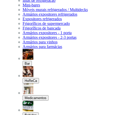
Ilhas de refrigeração
Mini-bares
Móveis murais refrigerados / Multidecks
Armários expositores refrigerados
Expositores refrigerados
Frigoríficos de supermercado
Frigoríficos de bancada
Armários expositores - 1 porta
Armários expositores - 2-3 portas
Armários para vinhos
Armários para farmácias
Bar
HoReCa
Medicamentos