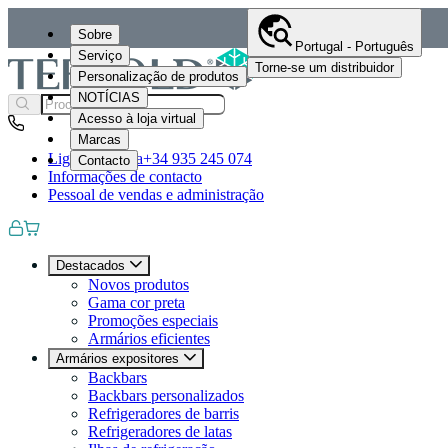
Sobre
Portugal - Português
Serviço
Torne-se um distribuidor
Personalização de produtos
NOTÍCIAS
Acesso à loja virtual
Marcas
Ligue-nos para
+34 935 245 074
Contacto
Informações de contacto
Pessoal de vendas e administração
Destacados
Novos produtos
Gama cor preta
Promoções especiais
Armários eficientes
Armários expositores
Backbars
Backbars personalizados
Refrigeradores de barris
Refrigeradores de latas