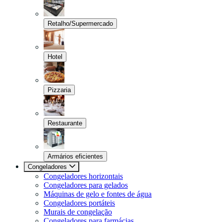
Retalho/Supermercado
Hotel
Pizzaria
Restaurante
Armários eficientes
Congeladores
Congeladores horizontais
Congeladores para gelados
Máquinas de gelo e fontes de água
Congeladores portáteis
Murais de congelação
Congeladores para farmácias