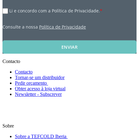
Li e concordo com a Política de Privacidade.
*
Consulte a nossa
Política de Privacidade
ENVIAR
Contacto
Contacto
Tornar-se um distribuidor
Pedir orçamento
Obter acesso à loja virtual
Newsletter - Subscrever
Sobre
Sobre a TEFCOLD Iberia