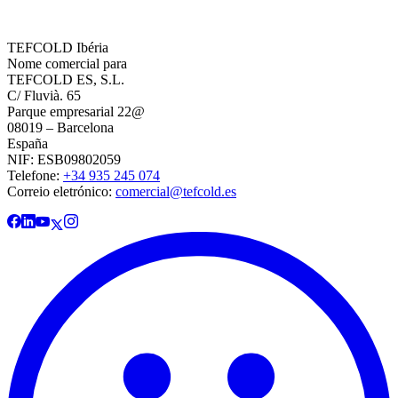
TEFCOLD Ibéria
Nome comercial para
TEFCOLD ES, S.L.
C/ Fluvià. 65
Parque empresarial 22@
08019 – Barcelona
España
NIF: ESB09802059
Telefone:
+34 935 245 074
Correio eletrónico:
comercial@tefcold.es