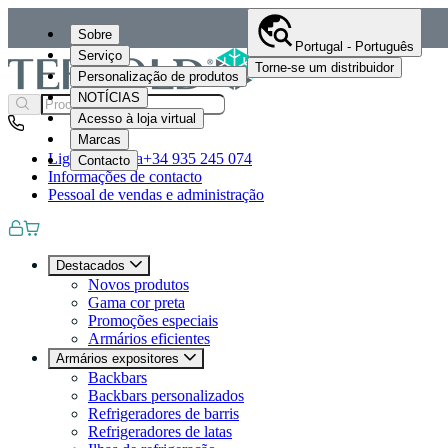
Sobre
Portugal - Português
Serviço
Torne-se um distribuidor
Personalização de produtos
NOTÍCIAS
Acesso à loja virtual
Marcas
Ligue-nos para
+34 935 245 074
Contacto
Informações de contacto
Pessoal de vendas e administração
Destacados
Novos produtos
Gama cor preta
Promoções especiais
Armários eficientes
Armários expositores
Backbars
Backbars personalizados
Refrigeradores de barris
Refrigeradores de latas