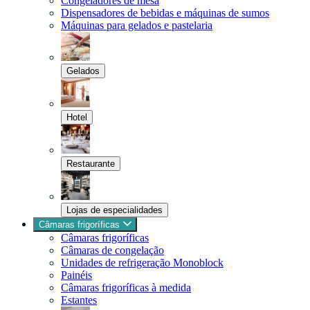
Congeladores de mesa
Dispensadores de bebidas e máquinas de sumos
Máquinas para gelados e pastelaria
Gelados
Hotel
Restaurante
Lojas de especialidades
Câmaras frigoríficas
Câmaras frigoríficas
Câmaras de congelação
Unidades de refrigeração Monoblock
Painéis
Câmaras frigoríficas à medida
Estantes