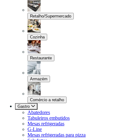
Retalho/Supermercado
Cozinha
Restaurante
Armazém
Comércio a retalho
Gastro
Abatedores
Tabuleiros embutidos
Mesas refrigeradas
G-Line
Mesas refrigeradas para pizza