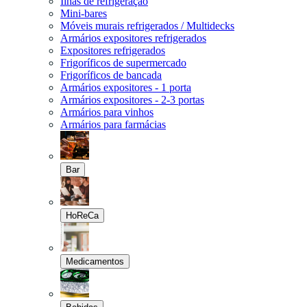
Ilhas de refrigeração
Mini-bares
Móveis murais refrigerados / Multidecks
Armários expositores refrigerados
Expositores refrigerados
Frigoríficos de supermercado
Frigoríficos de bancada
Armários expositores - 1 porta
Armários expositores - 2-3 portas
Armários para vinhos
Armários para farmácias
Bar
HoReCa
Medicamentos