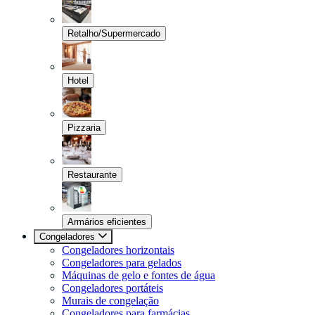
Retalho/Supermercado
Hotel
Pizzaria
Restaurante
Armários eficientes
Congeladores
Congeladores horizontais
Congeladores para gelados
Máquinas de gelo e fontes de água
Congeladores portáteis
Murais de congelação
Congeladores para farmácias