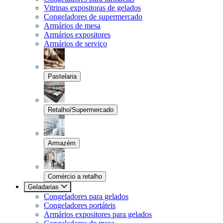
Vitrinas expositoras de gelados
Congeladores de supermercado
Armários de mesa
Armários expositores
Armários de serviço
Pastelaria
Retalho/Supermercado
Armazém
Comércio a retalho
Geladarias
Congeladores para gelados
Congeladores portáteis
Armários expositores para gelados