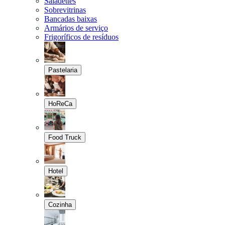
Saladettes
Sobrevitrinas
Bancadas baixas
Armários de serviço
Frigoríficos de resíduos
Pastelaria
HoReCa
Food Truck
Hotel
Cozinha