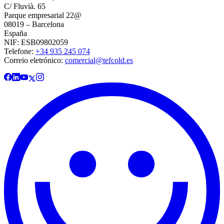
C/ Fluvià. 65
Parque empresarial 22@
08019 – Barcelona
España
NIF: ESB09802059
Telefone:
+34 935 245 074
Correio eletrónico:
comercial@tefcold.es