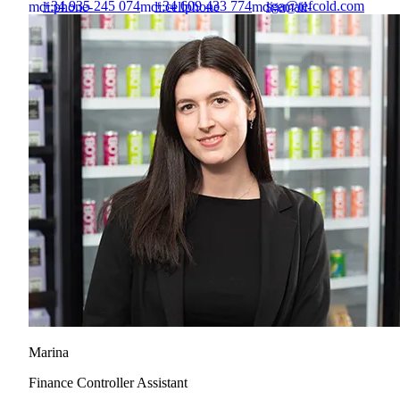
+34 935 245 074
+34 609 433 774
sga@tefcold.com
mdi:phone-
mdi:cellphone
mdi:email-
outline
outline
Marina
Finance Controller Assistant