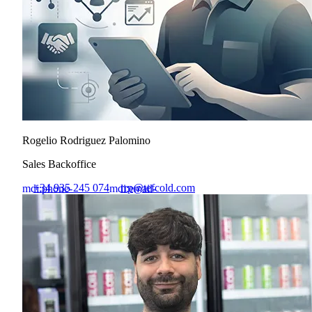
Rogelio Rodriguez Palomino
Sales Backoffice
+34 935 245 074
rrp@tefcold.com
mdi:phone-
mdi:email-
outline
outline