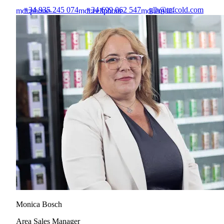
+34 935 245 074
+34 699 062 547
glh@tefcold.com
mdi:phone-
mdi:cellphone
mdi:email-
outline
outline
Monica Bosch
Area Sales Manager