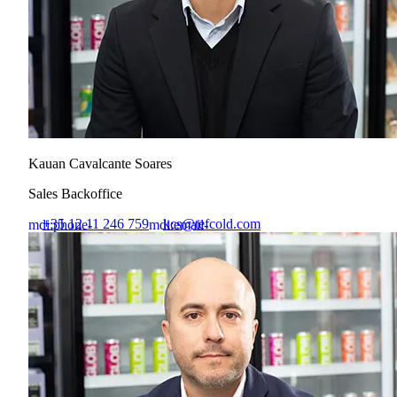
Kauan Cavalcante Soares
Sales Backoffice
+35 12 11 246 759
kcs@tefcold.com
mdi:phone-
mdi:email-
outline
outline