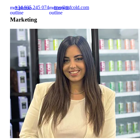
+34 935 245 074
epo@tefcold.com
mdi:phone-
mdi:email-
outline
outline
Marketing