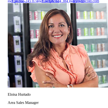
+34 935 245 074
+34 680 934 384
apr@tefcold.com
mdi:phone-
mdi:cellphone
mdi:email-
outline
outline
Eloisa Hurtado
Area Sales Manager