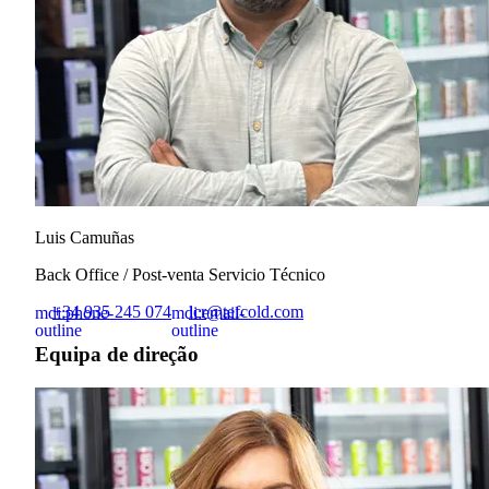
Luis Camuñas
Back Office / Post-venta Servicio Técnico
+34 935 245 074
lcr@tefcold.com
mdi:phone-
mdi:email-
outline
outline
Equipa de direção