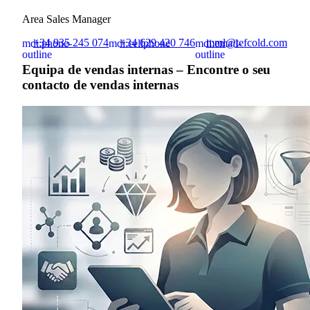
Area Sales Manager
+34 935 245 074
+34 629 420 746
mml@tefcold.com
mdi:phone-
mdi:cellphone
mdi:email-
outline
outline
Equipa de vendas internas – Encontre o seu
contacto de vendas internas