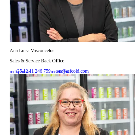
Ana Luisa Vasconcelos
Sales & Service Back Office
+35 12 11 246 759
avs@tefcold.com
mdi:phone-
mdi:email-
outline
outline