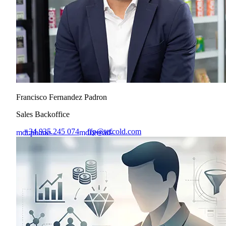
Francisco Fernandez Padron
Sales Backoffice
+34 935 245 074
ffp@tefcold.com
mdi:phone-
mdi:email-
outline
outline