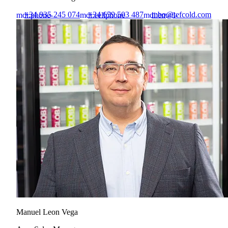
+34 935 245 074
+34 659 503 487
mbo@tefcold.com
mdi:phone-
mdi:cellphone
mdi:email-
outline
outline
Manuel Leon Vega