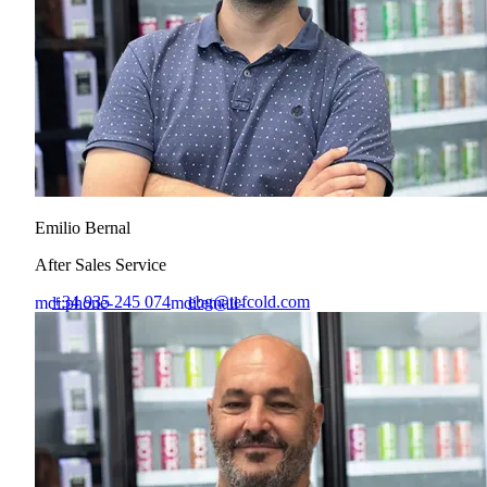
Emilio Bernal
After Sales Service
+34 935 245 074
ebg@tefcold.com
mdi:phone-
mdi:email-
outline
outline