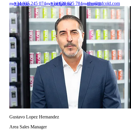
+34 935 245 074
+34 628 925 784
ehu@tefcold.com
mdi:phone-
mdi:cellphone
mdi:email-
outline
outline
Gustavo Lopez Hernandez
Area Sales Manager