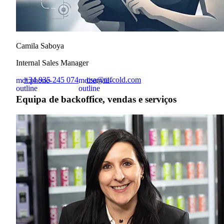
Camila Saboya
Internal Sales Manager
+34 935 245 074
csa@tefcold.com
mdi:phone-
mdi:email-
outline
outline
Equipa de backoffice, vendas e serviços