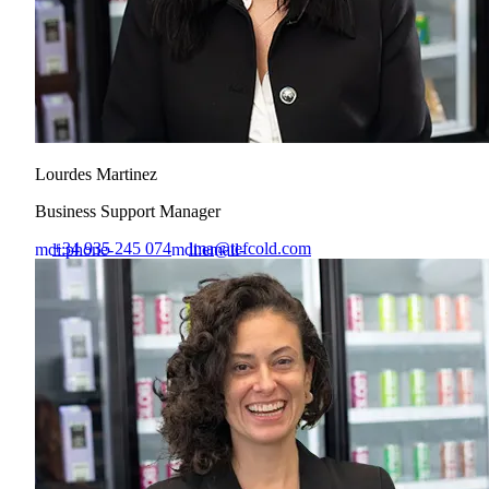
Lourdes Martinez
Business Support Manager
+34 935 245 074
lma@tefcold.com
mdi:phone-
mdi:email-
outline
outline