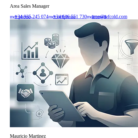
Area Sales Manager
+34 935 245 074
+34 616 551 730
ame@tefcold.com
mdi:phone-
mdi:cellphone
mdi:email-
outline
outline
Mauricio Martinez