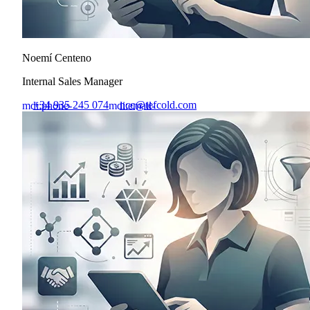
Noemí Centeno
Internal Sales Manager
+34 935 245 074
ncc@tefcold.com
mdi:phone-
mdi:email-
outline
outline