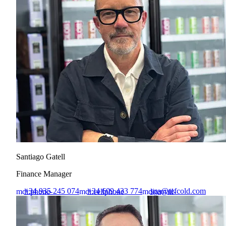
Santiago Gatell
Finance Manager
+34 935 245 074
+34 609 433 774
sga@tefcold.com
mdi:phone-
mdi:cellphone
mdi:email-
outline
outline