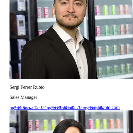
Sergi Ferrer Rubio
Sales Manager
+34 935 245 074
+34 650 685 766
sfr@tefcold.com
mdi:phone-
mdi:cellphone
mdi:email-
outline
outline