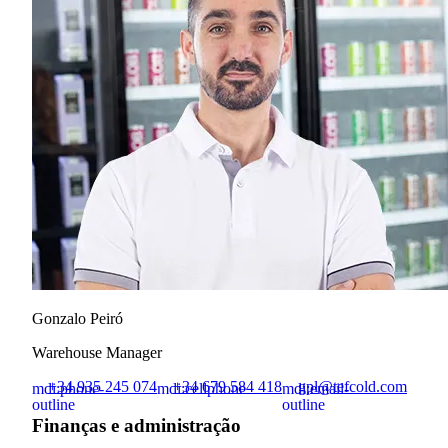
Gonzalo Peiró
Warehouse Manager
+34 935 245 074
+34 679 584 418
gpl@tefcold.com
mdi:phone-
mdi:cellphone
mdi:email-
outline
outline
Finanças e administração