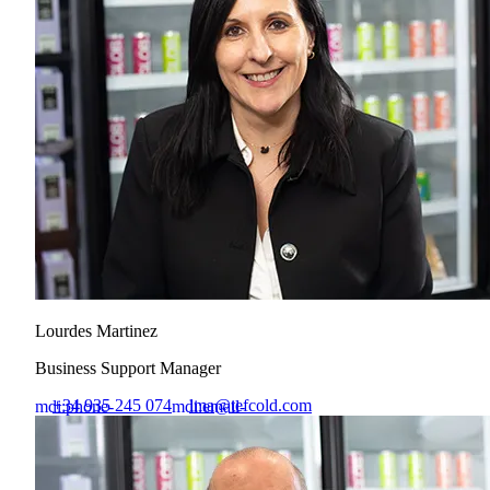
Lourdes Martinez
Business Support Manager
+34 935 245 074
lma@tefcold.com
mdi:phone-
mdi:email-
outline
outline