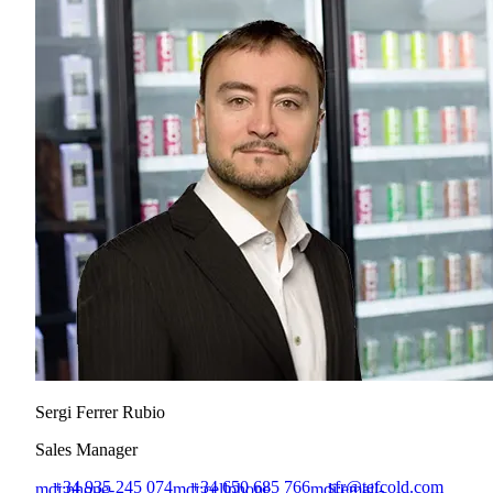
Sergi Ferrer Rubio
Sales Manager
+34 935 245 074
+34 650 685 766
sfr@tefcold.com
mdi:phone-
mdi:cellphone
mdi:email-