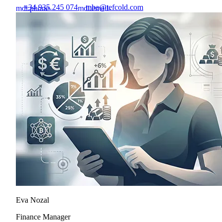
+34 935 245 074
mba@tefcold.com
mdi:phone-
mdi:email-
outline
outline
Eva Nozal
Finance Manager