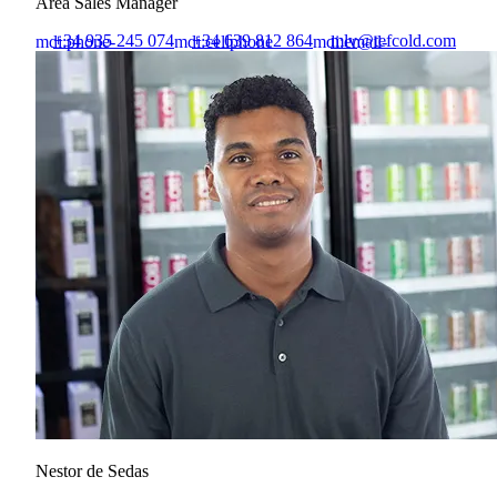
Area Sales Manager
+34 935 245 074
+34 639 812 864
mlv@tefcold.com
mdi:phone-
mdi:cellphone
mdi:email-
outline
outline
Nestor de Sedas