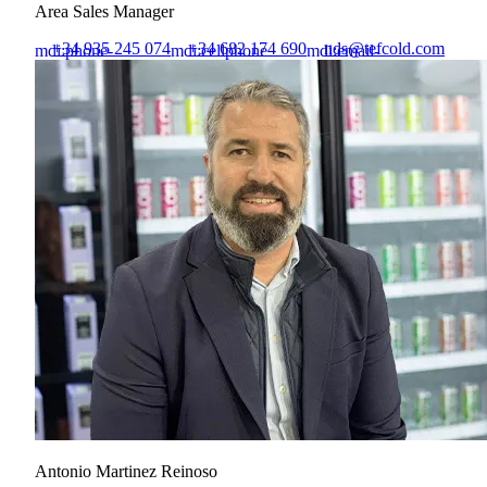
Area Sales Manager
+34 935 245 074
+34 682 174 690
nds@tefcold.com
mdi:phone-
mdi:cellphone
mdi:email-
outline
outline
Antonio Martinez Reinoso