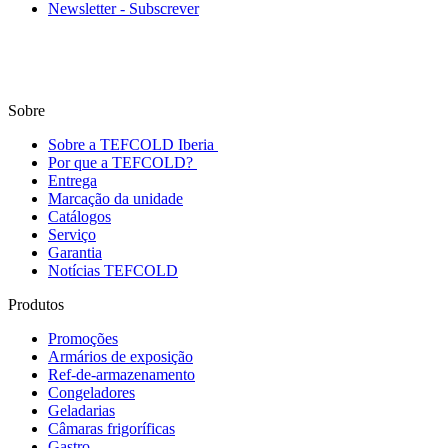
Newsletter - Subscrever
Sobre
Sobre a TEFCOLD Iberia
Por que a TEFCOLD?
Entrega
Marcação da unidade
Catálogos
Serviço
Garantia
Notícias TEFCOLD
Produtos
Promoções
Armários de exposição
Ref-de-armazenamento
Congeladores
Geladarias
Câmaras frigoríficas
Gastro