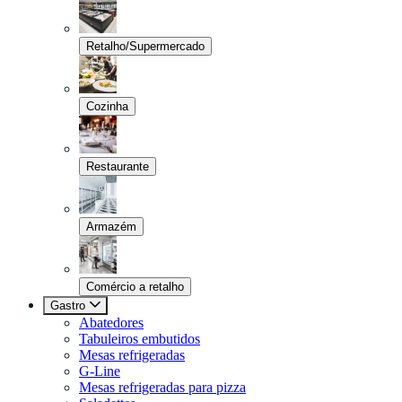
Retalho/Supermercado
Cozinha
Restaurante
Armazém
Comércio a retalho
Gastro
Abatedores
Tabuleiros embutidos
Mesas refrigeradas
G-Line
Mesas refrigeradas para pizza