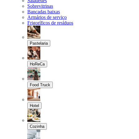
Saladettes
Sobrevitrinas
Bancadas baixas
Armários de serviço
Frigoríficos de resíduos
Pastelaria
HoReCa
Food Truck
Hotel
Cozinha