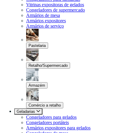
Vitrinas expositoras de gelados
Congeladores de supermercado
Armários de mesa
Armários expositores
Armários de serviço
Pastelaria
Retalho/Supermercado
Armazém
Comércio a retalho
Geladarias
Congeladores para gelados
Congeladores portáteis
Armários expositores para gelados