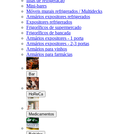
Ilhas de refrigeração
Mini-bares
Móveis murais refrigerados / Multidecks
Armários expositores refrigerados
Expositores refrigerados
Frigoríficos de supermercado
Frigoríficos de bancada
Armários expositores - 1 porta
Armários expositores - 2-3 portas
Armários para vinhos
Armários para farmácias
Bar
HoReCa
Medicamentos