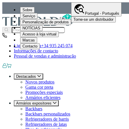
Sobre
Portugal - Português
Serviço
Torne-se um distribuidor
Personalização de produtos
NOTÍCIAS
Acesso à loja virtual
Marcas
Ligue-nos para
+34 935 245 074
Contacto
Informações de contacto
Pessoal de vendas e administração
Destacados
Novos produtos
Gama cor preta
Promoções especiais
Armários eficientes
Armários expositores
Backbars
Backbars personalizados
Refrigeradores de barris
Refrigeradores de latas