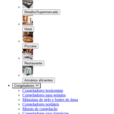
Retalho/Supermercado
Hotel
Pizzaria
Restaurante
Armários eficientes
Congeladores
Congeladores horizontais
Congeladores para gelados
Máquinas de gelo e fontes de água
Congeladores portáteis
Murais de congelação
Congeladores para farmácias