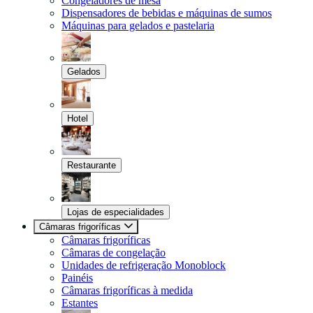
Congeladores de mesa
Dispensadores de bebidas e máquinas de sumos
Máquinas para gelados e pastelaria
Gelados
Hotel
Restaurante
Lojas de especialidades
Câmaras frigoríficas
Câmaras frigoríficas
Câmaras de congelação
Unidades de refrigeração Monoblock
Painéis
Câmaras frigoríficas à medida
Estantes