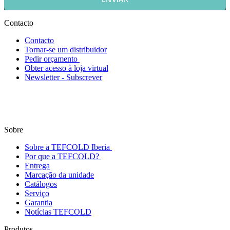
Contacto
Contacto
Tornar-se um distribuidor
Pedir orçamento
Obter acesso à loja virtual
Newsletter - Subscrever
Sobre
Sobre a TEFCOLD Iberia
Por que a TEFCOLD?
Entrega
Marcação da unidade
Catálogos
Serviço
Garantia
Notícias TEFCOLD
Produtos