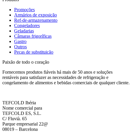
Promoções
Armários de exposição
Ref-de-armazenamento
Congeladores
Geladarias
Câmaras frigoríficas
Gastro
Outros
Peças de substituição
Paixão de todo o coração
Fornecemos produtos fiáveis há mais de 50 anos e soluções
rentáveis para satisfazer as necessidades de refrigeração e
congelamento de alimentos e bebidas comerciais de qualquer cliente.
TEFCOLD Ibéria
Nome comercial para
TEFCOLD ES, S.L.
C/ Fluvià. 65
Parque empresarial 22@
08019 – Barcelona