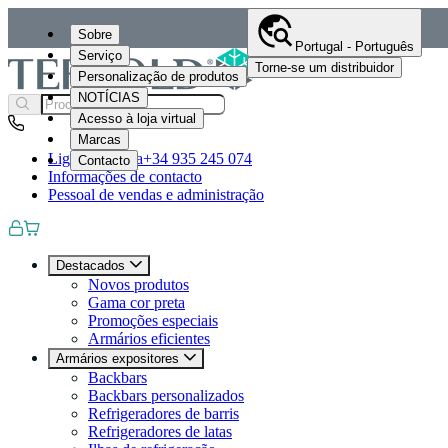
Sobre
Portugal - Português
Serviço
Torne-se um distribuidor
Personalização de produtos
NOTÍCIAS
Acesso à loja virtual
Marcas
Ligue-nos para
+34 935 245 074
Contacto
Informações de contacto
Pessoal de vendas e administração
Destacados
Novos produtos
Gama cor preta
Promoções especiais
Armários eficientes
Armários expositores
Backbars
Backbars personalizados
Refrigeradores de barris
Refrigeradores de latas