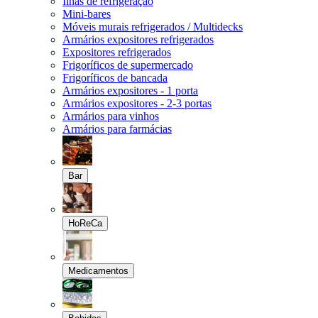
Ilhas de refrigeração
Mini-bares
Móveis murais refrigerados / Multidecks
Armários expositores refrigerados
Expositores refrigerados
Frigoríficos de supermercado
Frigoríficos de bancada
Armários expositores - 1 porta
Armários expositores - 2-3 portas
Armários para vinhos
Armários para farmácias
Bar
HoReCa
Medicamentos