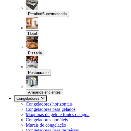
Retalho/Supermercado
Hotel
Pizzaria
Restaurante
Armários eficientes
Congeladores
Congeladores horizontais
Congeladores para gelados
Máquinas de gelo e fontes de água
Congeladores portáteis
Murais de congelação
Congeladores para farmácias