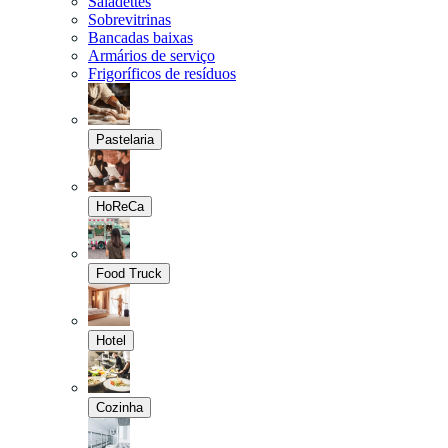
Saladettes
Sobrevitrinas
Bancadas baixas
Armários de serviço
Frigoríficos de resíduos
Pastelaria
HoReCa
Food Truck
Hotel
Cozinha