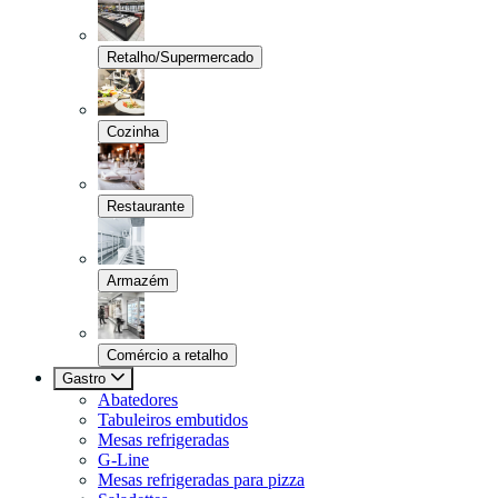
Retalho/Supermercado
Cozinha
Restaurante
Armazém
Comércio a retalho
Gastro
Abatedores
Tabuleiros embutidos
Mesas refrigeradas
G-Line
Mesas refrigeradas para pizza