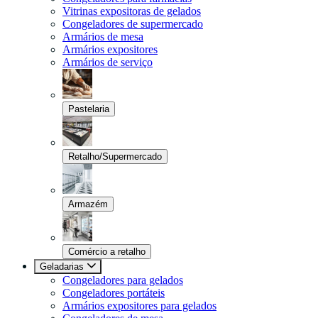
Vitrinas expositoras de gelados
Congeladores de supermercado
Armários de mesa
Armários expositores
Armários de serviço
Pastelaria
Retalho/Supermercado
Armazém
Comércio a retalho
Geladarias
Congeladores para gelados
Congeladores portáteis
Armários expositores para gelados