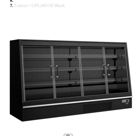
Galaxy+ GPL26FGD Black