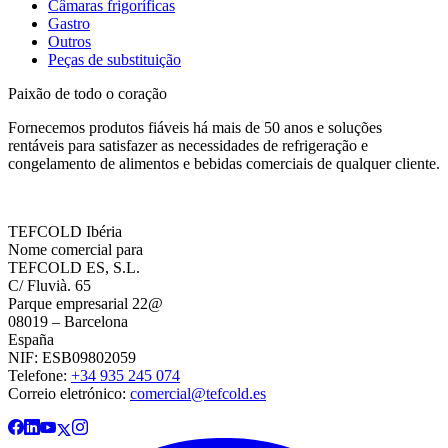
Câmaras frigoríficas
Gastro
Outros
Peças de substituição
Paixão de todo o coração
Fornecemos produtos fiáveis há mais de 50 anos e soluções
rentáveis para satisfazer as necessidades de refrigeração e
congelamento de alimentos e bebidas comerciais de qualquer cliente.
TEFCOLD Ibéria
Nome comercial para
TEFCOLD ES, S.L.
C/ Fluvià. 65
Parque empresarial 22@
08019 – Barcelona
España
NIF: ESB09802059
Telefone:
+34 935 245 074
Correio eletrónico:
comercial@tefcold.es