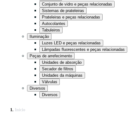
Conjunto de vidro e peças relacionadas
Sistemas de prateleiras
Prateleiras e peças relacionadas
Autocolantes
Tabuleiros
Iluminação
Luzes LED e peças relacionadas
Lâmpadas fluorescentes e peças relacionadas
Peças de arrefecimento
Unidades de absorção
Secador de filtros
Unidades da máquinas
Válvulas
Diversos
Diversos
Início