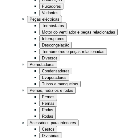
Cozinha
Puxadores
Vedantes
Supermercado
Peças eléctricas
Armazém
Termóstatos
Motor do ventilador e peças relacionadas
Interruptores
Comércio a retalho
Fast food
Descongelação
Termómetros e peças relacionadas
Diversos
Tudo em preto
Permutadores
Condensadores
Evaporadores
Tubos e mangueiras
Pernas, rodízios e rodas
Pernas
Pernas
Rodas
Rodas
Acessórios para interiores
Cestos
Divisórias