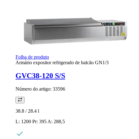
Folha de produto
Armário expositor refrigerado de balcão GN1/3
GVC38-120 S/S
Número do artigo:
33596
38.8 / 28.4
l
L: 1200 Pr: 395 A: 288,5