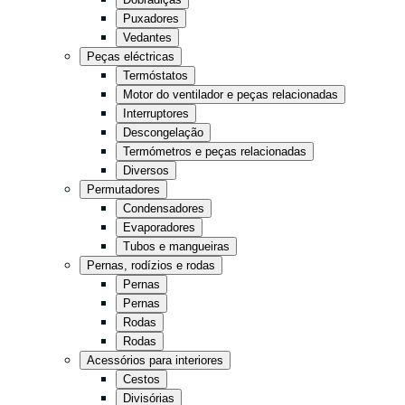
Cozinha
Puxadores
Vedantes
Supermercado
Peças eléctricas
Armazém
Termóstatos
Motor do ventilador e peças relacionadas
Interruptores
Comércio a retalho
Fast food
Descongelação
Termómetros e peças relacionadas
Diversos
Tudo em preto
Permutadores
Condensadores
Evaporadores
Tubos e mangueiras
Pernas, rodízios e rodas
Pernas
Pernas
Rodas
Rodas
Acessórios para interiores
Cestos
Divisórias