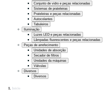
Conjunto de vidro e peças relacionadas
Sistemas de prateleiras
Prateleiras e peças relacionadas
Autocolantes
Tabuleiros
Iluminação
Luzes LED e peças relacionadas
Lâmpadas fluorescentes e peças relacionadas
Peças de arrefecimento
Unidades de absorção
Secador de filtros
Unidades da máquinas
Válvulas
Diversos
Diversos
Início