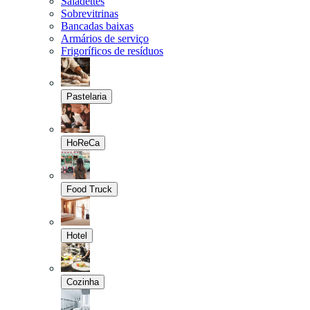
Saladettes
Sobrevitrinas
Bancadas baixas
Armários de serviço
Frigoríficos de resíduos
Pastelaria
HoReCa
Food Truck
Hotel
Cozinha