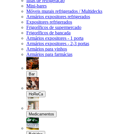
Ilhas de refrigeração
Mini-bares
Móveis murais refrigerados / Multidecks
Armários expositores refrigerados
Expositores refrigerados
Frigoríficos de supermercado
Frigoríficos de bancada
Armários expositores - 1 porta
Armários expositores - 2-3 portas
Armários para vinhos
Armários para farmácias
Bar
HoReCa
Medicamentos