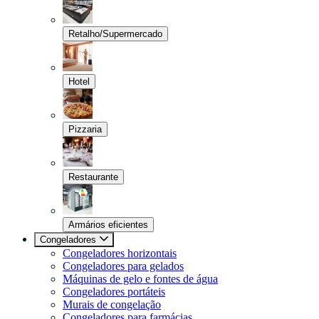
Retalho/Supermercado
Hotel
Pizzaria
Restaurante
Armários eficientes
Congeladores
Congeladores horizontais
Congeladores para gelados
Máquinas de gelo e fontes de água
Congeladores portáteis
Murais de congelação
Congeladores para farmácias