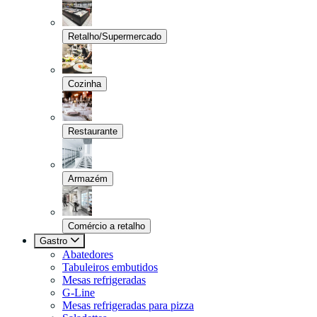
Retalho/Supermercado
Cozinha
Restaurante
Armazém
Comércio a retalho
Gastro
Abatedores
Tabuleiros embutidos
Mesas refrigeradas
G-Line
Mesas refrigeradas para pizza