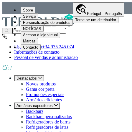
Sobre
Portugal - Português
Serviço
Torne-se um distribuidor
Personalização de produtos
NOTÍCIAS
Acesso à loja virtual
Marcas
Ligue-nos para
+34 935 245 074
Contacto
Informações de contacto
Pessoal de vendas e administração
Destacados
Novos produtos
Gama cor preta
Promoções especiais
Armários eficientes
Armários expositores
Backbars
Backbars personalizados
Refrigeradores de barris
Refrigeradores de latas