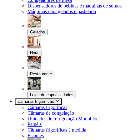
Congeladores de mesa
Dispensadores de bebidas e máquinas de sumos
Máquinas para gelados e pastelaria
Gelados
Hotel
Restaurante
Lojas de especialidades
Câmaras frigoríficas
Câmaras frigoríficas
Câmaras de congelação
Unidades de refrigeração Monoblock
Painéis
Câmaras frigoríficas à medida
Estantes