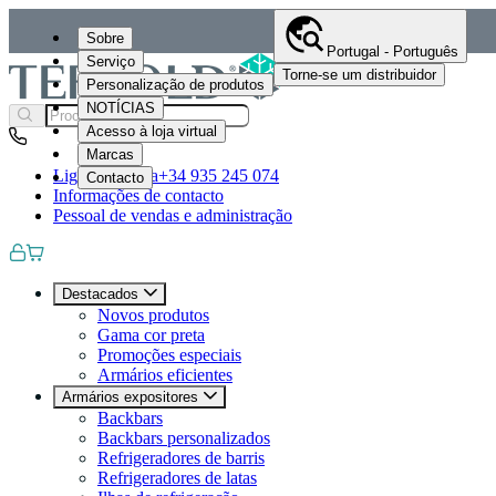
Sobre
Portugal - Português
Serviço
Torne-se um distribuidor
Personalização de produtos
NOTÍCIAS
Acesso à loja virtual
Marcas
Ligue-nos para
+34 935 245 074
Contacto
Informações de contacto
Pessoal de vendas e administração
Destacados
Novos produtos
Gama cor preta
Promoções especiais
Armários eficientes
Armários expositores
Backbars
Backbars personalizados
Refrigeradores de barris
Refrigeradores de latas