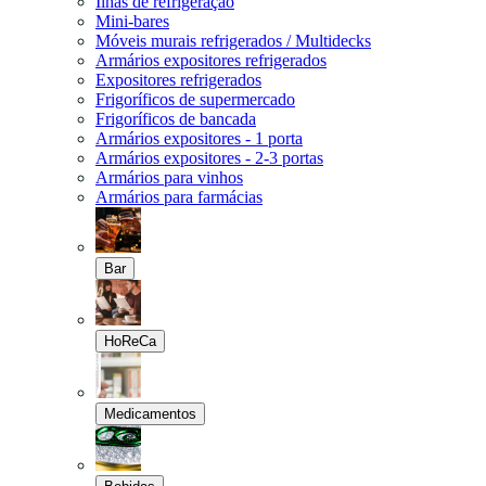
Ilhas de refrigeração
Mini-bares
Móveis murais refrigerados / Multidecks
Armários expositores refrigerados
Expositores refrigerados
Frigoríficos de supermercado
Frigoríficos de bancada
Armários expositores - 1 porta
Armários expositores - 2-3 portas
Armários para vinhos
Armários para farmácias
Bar
HoReCa
Medicamentos