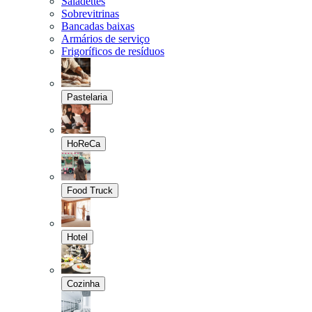
Saladettes
Sobrevitrinas
Bancadas baixas
Armários de serviço
Frigoríficos de resíduos
Pastelaria
HoReCa
Food Truck
Hotel
Cozinha