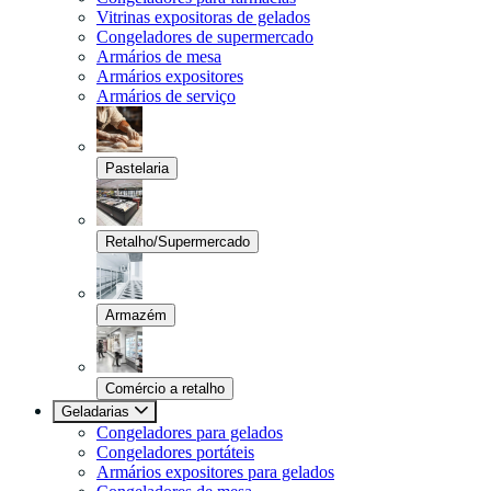
Vitrinas expositoras de gelados
Congeladores de supermercado
Armários de mesa
Armários expositores
Armários de serviço
Pastelaria
Retalho/Supermercado
Armazém
Comércio a retalho
Geladarias
Congeladores para gelados
Congeladores portáteis
Armários expositores para gelados