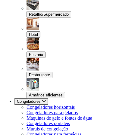
Retalho/Supermercado
Hotel
Pizzaria
Restaurante
Armários eficientes
Congeladores
Congeladores horizontais
Congeladores para gelados
Máquinas de gelo e fontes de água
Congeladores portáteis
Murais de congelação
Congeladores para farmácias