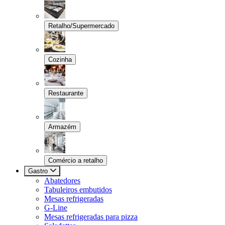
Retalho/Supermercado
Cozinha
Restaurante
Armazém
Comércio a retalho
Gastro
Abatedores
Tabuleiros embutidos
Mesas refrigeradas
G-Line
Mesas refrigeradas para pizza