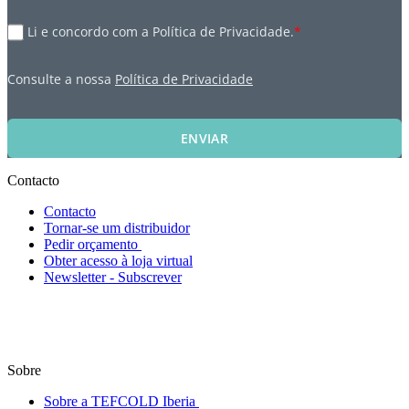
Li e concordo com a Política de Privacidade.
*
Consulte a nossa
Política de Privacidade
ENVIAR
Contacto
Contacto
Tornar-se um distribuidor
Pedir orçamento
Obter acesso à loja virtual
Newsletter - Subscrever
Sobre
Sobre a TEFCOLD Iberia