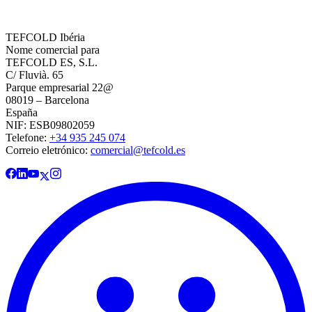
TEFCOLD Ibéria
Nome comercial para
TEFCOLD ES, S.L.
C/ Fluvià. 65
Parque empresarial 22@
08019 – Barcelona
España
NIF: ESB09802059
Telefone:
+34 935 245 074
Correio eletrónico:
comercial@tefcold.es