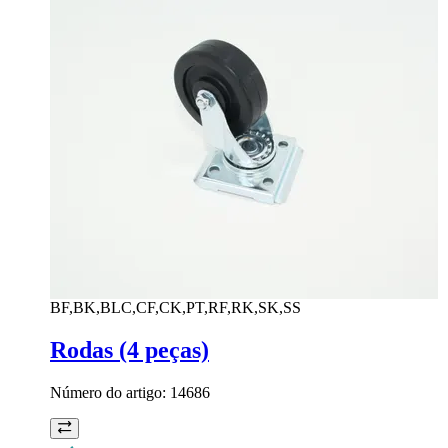
BF,BK,BLC,CF,CK,PT,RF,RK,SK,SS
Rodas (4 peças)
Número do artigo:
14686