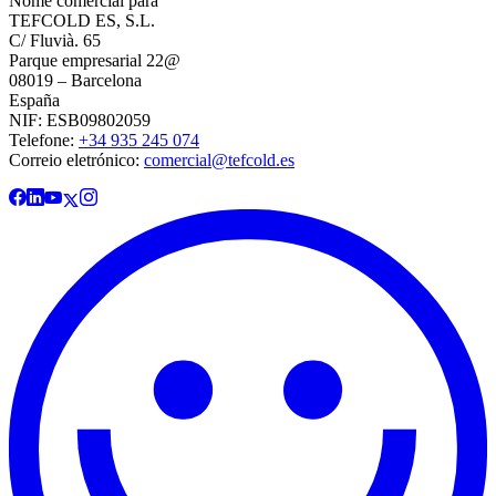
Nome comercial para
TEFCOLD ES, S.L.
C/ Fluvià. 65
Parque empresarial 22@
08019 – Barcelona
España
NIF: ESB09802059
Telefone:
+34 935 245 074
Correio eletrónico:
comercial@tefcold.es