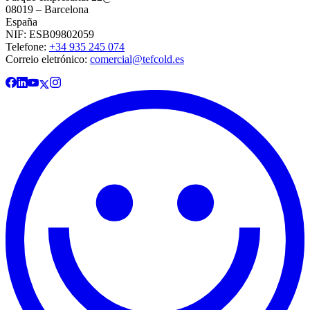
08019 – Barcelona
España
NIF: ESB09802059
Telefone:
+34 935 245 074
Correio eletrónico:
comercial@tefcold.es