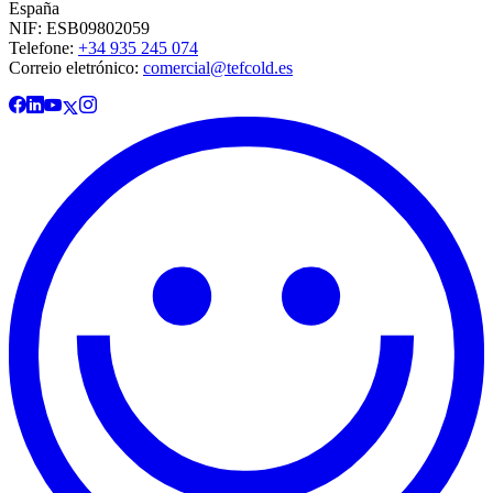
España
NIF: ESB09802059
Telefone:
+34 935 245 074
Correio eletrónico:
comercial@tefcold.es