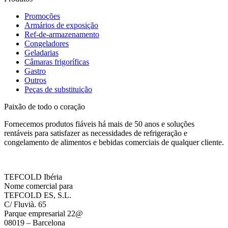
Promoções
Armários de exposição
Ref-de-armazenamento
Congeladores
Geladarias
Câmaras frigoríficas
Gastro
Outros
Peças de substituição
Paixão de todo o coração
Fornecemos produtos fiáveis há mais de 50 anos e soluções
rentáveis para satisfazer as necessidades de refrigeração e
congelamento de alimentos e bebidas comerciais de qualquer cliente.
TEFCOLD Ibéria
Nome comercial para
TEFCOLD ES, S.L.
C/ Fluvià. 65
Parque empresarial 22@
08019 – Barcelona