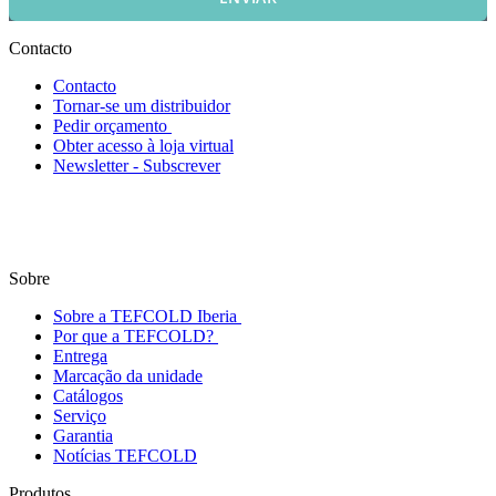
Contacto
Contacto
Tornar-se um distribuidor
Pedir orçamento
Obter acesso à loja virtual
Newsletter - Subscrever
Sobre
Sobre a TEFCOLD Iberia
Por que a TEFCOLD?
Entrega
Marcação da unidade
Catálogos
Serviço
Garantia
Notícias TEFCOLD
Produtos