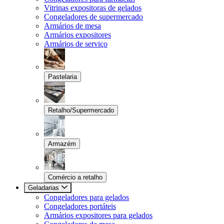
Vitrinas expositoras de gelados
Congeladores de supermercado
Armários de mesa
Armários expositores
Armários de serviço
Pastelaria
Retalho/Supermercado
Armazém
Comércio a retalho
Geladarias
Congeladores para gelados
Congeladores portáteis
Armários expositores para gelados