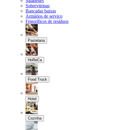
Saladettes
Sobrevitrinas
Bancadas baixas
Armários de serviço
Frigoríficos de resíduos
Pastelaria
HoReCa
Food Truck
Hotel
Cozinha