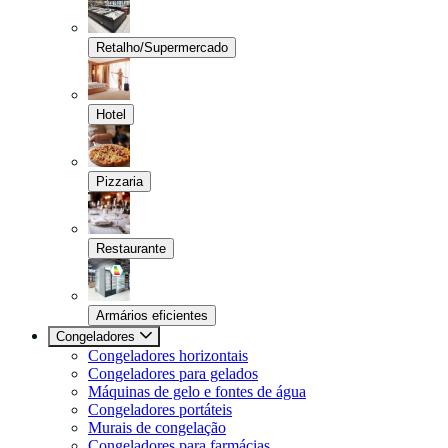
Retalho/Supermercado
Hotel
Pizzaria
Restaurante
Armários eficientes
Congeladores
Congeladores horizontais
Congeladores para gelados
Máquinas de gelo e fontes de água
Congeladores portáteis
Murais de congelação
Congeladores para farmácias