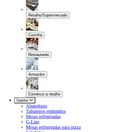
Retalho/Supermercado
Cozinha
Restaurante
Armazém
Comércio a retalho
Gastro
Abatedores
Tabuleiros embutidos
Mesas refrigeradas
G-Line
Mesas refrigeradas para pizza