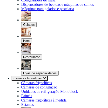
Congeladores de mesa
Dispensadores de bebidas e máquinas de sumos
Máquinas para gelados e pastelaria
Gelados
Hotel
Restaurante
Lojas de especialidades
Câmaras frigoríficas
Câmaras frigoríficas
Câmaras de congelação
Unidades de refrigeração Monoblock
Painéis
Câmaras frigoríficas à medida
Estantes