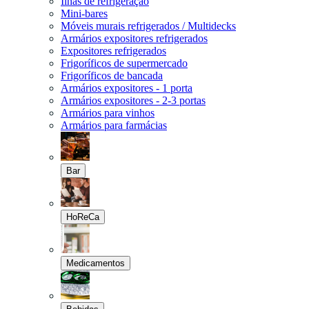
Ilhas de refrigeração
Mini-bares
Móveis murais refrigerados / Multidecks
Armários expositores refrigerados
Expositores refrigerados
Frigoríficos de supermercado
Frigoríficos de bancada
Armários expositores - 1 porta
Armários expositores - 2-3 portas
Armários para vinhos
Armários para farmácias
Bar
HoReCa
Medicamentos