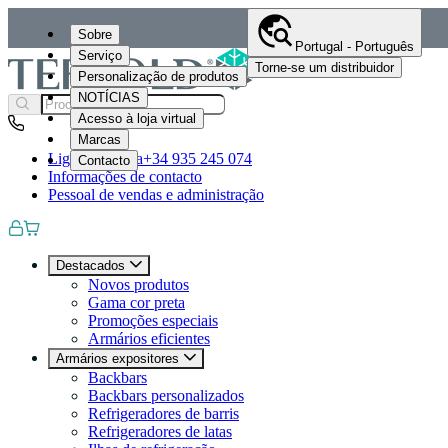
Sobre
Portugal - Português
Serviço
Torne-se um distribuidor
Personalização de produtos
NOTÍCIAS
Acesso à loja virtual
Marcas
Ligue-nos para
+34 935 245 074
Contacto
Informações de contacto
Pessoal de vendas e administração
Destacados
Novos produtos
Gama cor preta
Promoções especiais
Armários eficientes
Armários expositores
Backbars
Backbars personalizados
Refrigeradores de barris
Refrigeradores de latas