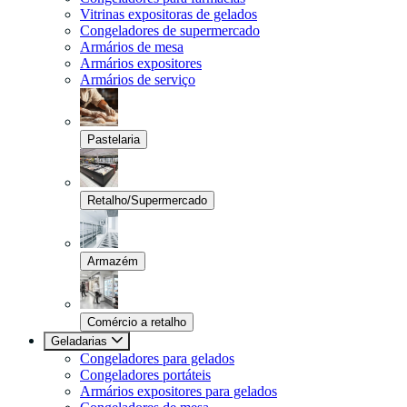
Vitrinas expositoras de gelados
Congeladores de supermercado
Armários de mesa
Armários expositores
Armários de serviço
Pastelaria
Retalho/Supermercado
Armazém
Comércio a retalho
Geladarias
Congeladores para gelados
Congeladores portáteis
Armários expositores para gelados