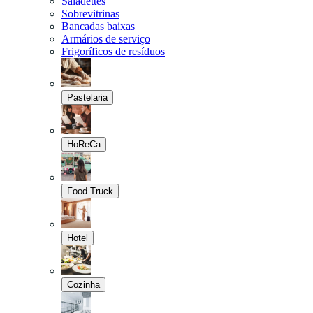
Saladettes
Sobrevitrinas
Bancadas baixas
Armários de serviço
Frigoríficos de resíduos
Pastelaria
HoReCa
Food Truck
Hotel
Cozinha