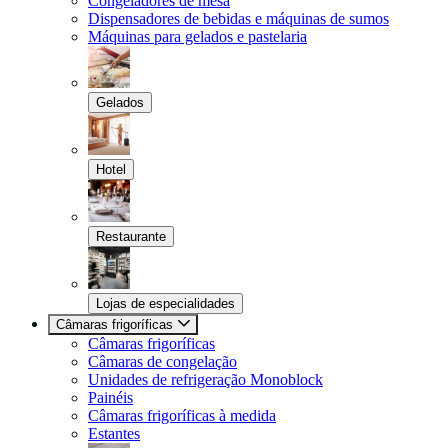
Congeladores de mesa
Dispensadores de bebidas e máquinas de sumos
Máquinas para gelados e pastelaria
Gelados
Hotel
Restaurante
Lojas de especialidades
Câmaras frigoríficas
Câmaras frigoríficas
Câmaras de congelação
Unidades de refrigeração Monoblock
Painéis
Câmaras frigoríficas à medida
Estantes