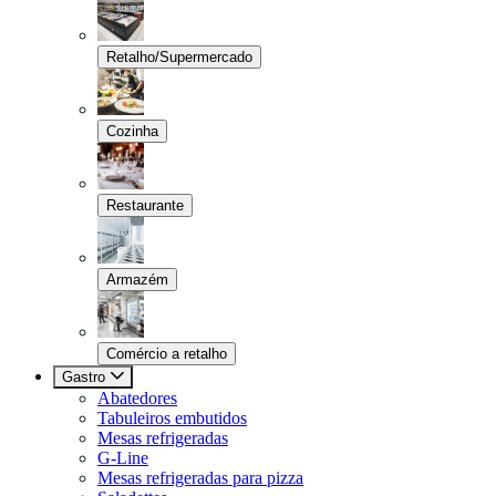
Retalho/Supermercado
Cozinha
Restaurante
Armazém
Comércio a retalho
Gastro
Abatedores
Tabuleiros embutidos
Mesas refrigeradas
G-Line
Mesas refrigeradas para pizza