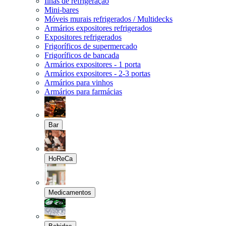
Ilhas de refrigeração
Mini-bares
Móveis murais refrigerados / Multidecks
Armários expositores refrigerados
Expositores refrigerados
Frigoríficos de supermercado
Frigoríficos de bancada
Armários expositores - 1 porta
Armários expositores - 2-3 portas
Armários para vinhos
Armários para farmácias
Bar
HoReCa
Medicamentos