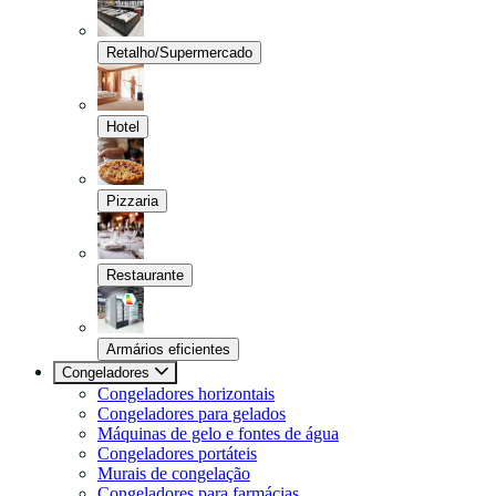
Retalho/Supermercado
Hotel
Pizzaria
Restaurante
Armários eficientes
Congeladores
Congeladores horizontais
Congeladores para gelados
Máquinas de gelo e fontes de água
Congeladores portáteis
Murais de congelação
Congeladores para farmácias