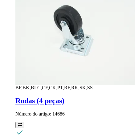
BF,BK,BLC,CF,CK,PT,RF,RK,SK,SS
Rodas (4 peças)
Número do artigo:
14686