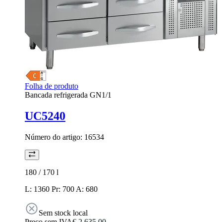
Folha de produto
Bancada refrigerada GN1/1
UC5240
Número do artigo:
16534
180 / 170
l
L: 1360 Pr: 700 A: 680
Sem stock local
Preço sem IVA
€ 2.635,00