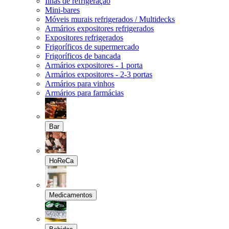
Ilhas de refrigeração
Mini-bares
Móveis murais refrigerados / Multidecks
Armários expositores refrigerados
Expositores refrigerados
Frigoríficos de supermercado
Frigoríficos de bancada
Armários expositores - 1 porta
Armários expositores - 2-3 portas
Armários para vinhos
Armários para farmácias
Bar
HoReCa
Medicamentos