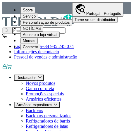
Sobre
Portugal - Português
Serviço
Torne-se um distribuidor
Personalização de produtos
NOTÍCIAS
Acesso à loja virtual
Marcas
Ligue-nos para
+34 935 245 074
Contacto
Informações de contacto
Pessoal de vendas e administração
Destacados
Novos produtos
Gama cor preta
Promoções especiais
Armários eficientes
Armários expositores
Backbars
Backbars personalizados
Refrigeradores de barris
Refrigeradores de latas