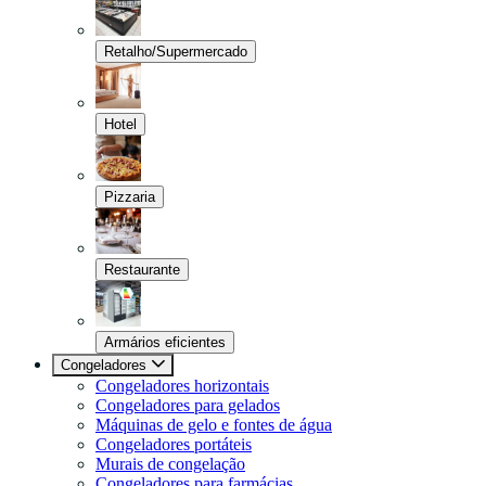
Retalho/Supermercado
Hotel
Pizzaria
Restaurante
Armários eficientes
Congeladores
Congeladores horizontais
Congeladores para gelados
Máquinas de gelo e fontes de água
Congeladores portáteis
Murais de congelação
Congeladores para farmácias