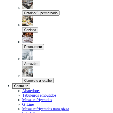
Retalho/Supermercado
Cozinha
Restaurante
Armazém
Comércio a retalho
Gastro
Abatedores
Tabuleiros embutidos
Mesas refrigeradas
G-Line
Mesas refrigeradas para pizza