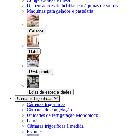
Congeladores de mesa
Dispensadores de bebidas e máquinas de sumos
Máquinas para gelados e pastelaria
Gelados
Hotel
Restaurante
Lojas de especialidades
Câmaras frigoríficas
Câmaras frigoríficas
Câmaras de congelação
Unidades de refrigeração Monoblock
Painéis
Câmaras frigoríficas à medida
Estantes