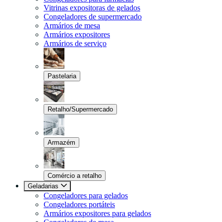
Vitrinas expositoras de gelados
Congeladores de supermercado
Armários de mesa
Armários expositores
Armários de serviço
Pastelaria
Retalho/Supermercado
Armazém
Comércio a retalho
Geladarias
Congeladores para gelados
Congeladores portáteis
Armários expositores para gelados