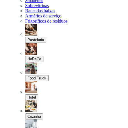
Saladettes
Sobrevitrinas
Bancadas baixas
Armários de serviço
Frigoríficos de resíduos
Pastelaria
HoReCa
Food Truck
Hotel
Cozinha