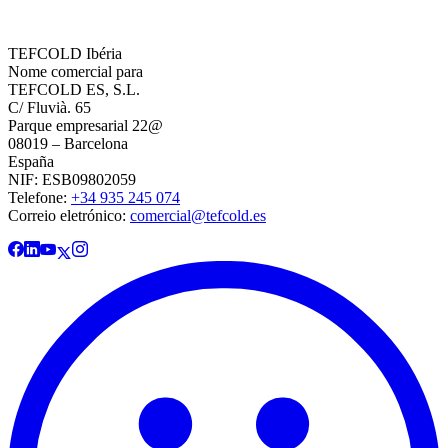
TEFCOLD Ibéria
Nome comercial para
TEFCOLD ES, S.L.
C/ Fluvià. 65
Parque empresarial 22@
08019 – Barcelona
España
NIF: ESB09802059
Telefone:
+34 935 245 074
Correio eletrónico:
comercial@tefcold.es