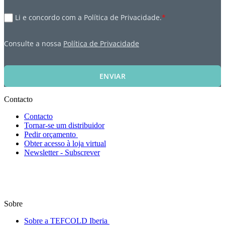
Li e concordo com a Política de Privacidade.
*
Consulte a nossa
Política de Privacidade
ENVIAR
Contacto
Contacto
Tornar-se um distribuidor
Pedir orçamento
Obter acesso à loja virtual
Newsletter - Subscrever
Sobre
Sobre a TEFCOLD Iberia