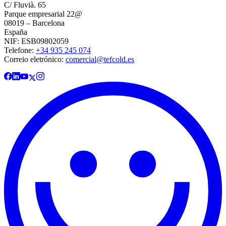
C/ Fluvià. 65
Parque empresarial 22@
08019 – Barcelona
España
NIF: ESB09802059
Telefone:
+34 935 245 074
Correio eletrónico:
comercial@tefcold.es