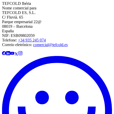
TEFCOLD Ibéria
Nome comercial para
TEFCOLD ES, S.L.
C/ Fluvià. 65
Parque empresarial 22@
08019 – Barcelona
España
NIF: ESB09802059
Telefone:
+34 935 245 074
Correio eletrónico:
comercial@tefcold.es