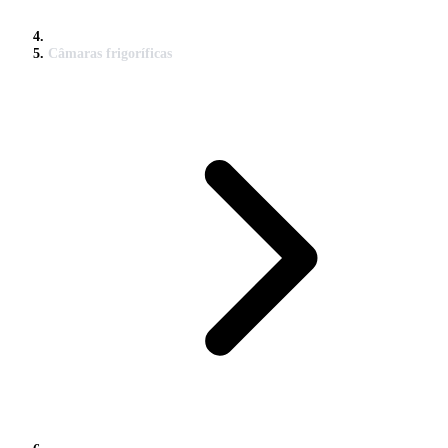
Câmaras frigoríficas