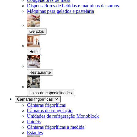
Congeladores de mesa
Dispensadores de bebidas e máquinas de sumos
Máquinas para gelados e pastelaria
Gelados
Hotel
Restaurante
Lojas de especialidades
Câmaras frigoríficas
Câmaras frigoríficas
Câmaras de congelação
Unidades de refrigeração Monoblock
Painéis
Câmaras frigoríficas à medida
Estantes