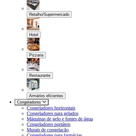
Retalho/Supermercado
Hotel
Pizzaria
Restaurante
Armários eficientes
Congeladores
Congeladores horizontais
Congeladores para gelados
Máquinas de gelo e fontes de água
Congeladores portáteis
Murais de congelação
Congeladores para farmácias