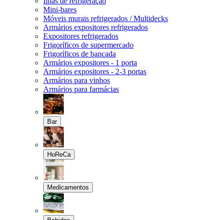
Ilhas de refrigeração
Mini-bares
Móveis murais refrigerados / Multidecks
Armários expositores refrigerados
Expositores refrigerados
Frigoríficos de supermercado
Frigoríficos de bancada
Armários expositores - 1 porta
Armários expositores - 2-3 portas
Armários para vinhos
Armários para farmácias
Bar
HoReCa
Medicamentos