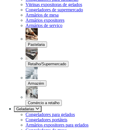
Vitrinas expositoras de gelados
Congeladores de supermercado
Armários de mesa
Armários expositores
Armários de serviço
Pastelaria
Retalho/Supermercado
Armazém
Comércio a retalho
Geladarias
Congeladores para gelados
Congeladores portáteis
Armários expositores para gelados