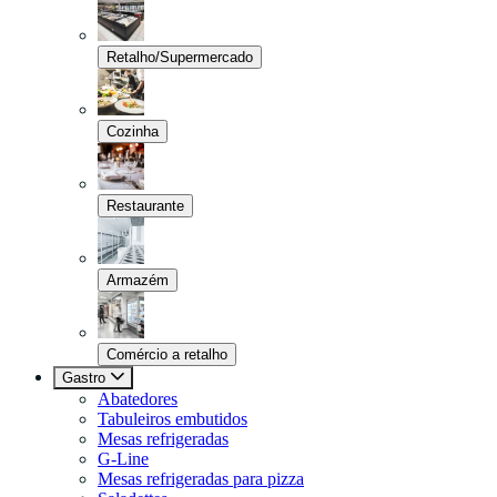
Retalho/Supermercado
Cozinha
Restaurante
Armazém
Comércio a retalho
Gastro
Abatedores
Tabuleiros embutidos
Mesas refrigeradas
G-Line
Mesas refrigeradas para pizza