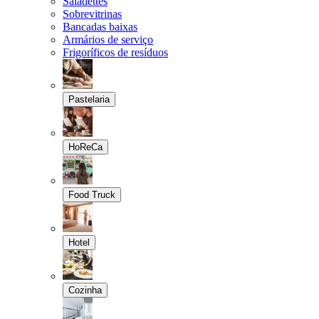
Saladettes
Sobrevitrinas
Bancadas baixas
Armários de serviço
Frigoríficos de resíduos
Pastelaria
HoReCa
Food Truck
Hotel
Cozinha