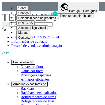
Sobre
Portugal - Português
Serviço
Torne-se um distribuidor
Personalização de produtos
NOTÍCIAS
Acesso à loja virtual
Marcas
Ligue-nos para
+34 935 245 074
Contacto
Informações de contacto
Pessoal de vendas e administração
Destacados
Novos produtos
Gama cor preta
Promoções especiais
Armários eficientes
Armários expositores
Backbars
Backbars personalizados
Refrigeradores de barris
Refrigeradores de latas