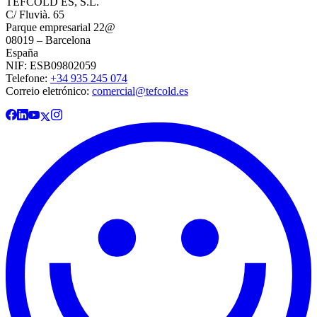
TEFCOLD ES, S.L.
C/ Fluvià. 65
Parque empresarial 22@
08019 – Barcelona
España
NIF: ESB09802059
Telefone:
+34 935 245 074
Correio eletrónico:
comercial@tefcold.es