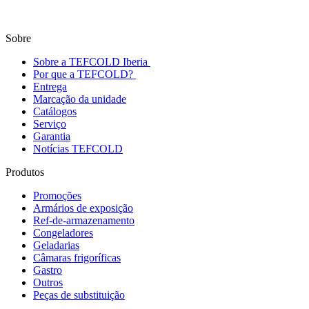
Sobre
Sobre a TEFCOLD Iberia
Por que a TEFCOLD?
Entrega
Marcação da unidade
Catálogos
Serviço
Garantia
Notícias TEFCOLD
Produtos
Promoções
Armários de exposição
Ref-de-armazenamento
Congeladores
Geladarias
Câmaras frigoríficas
Gastro
Outros
Peças de substituição