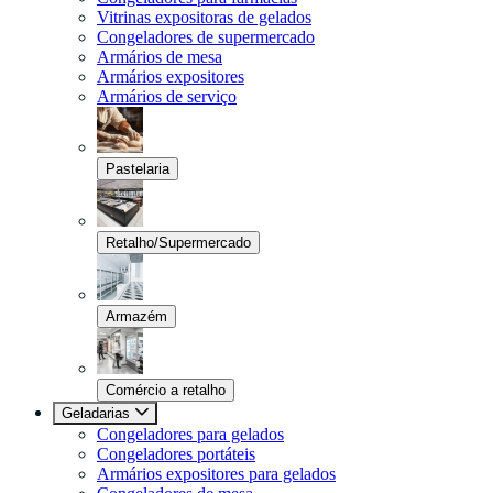
Vitrinas expositoras de gelados
Congeladores de supermercado
Armários de mesa
Armários expositores
Armários de serviço
Pastelaria
Retalho/Supermercado
Armazém
Comércio a retalho
Geladarias
Congeladores para gelados
Congeladores portáteis
Armários expositores para gelados