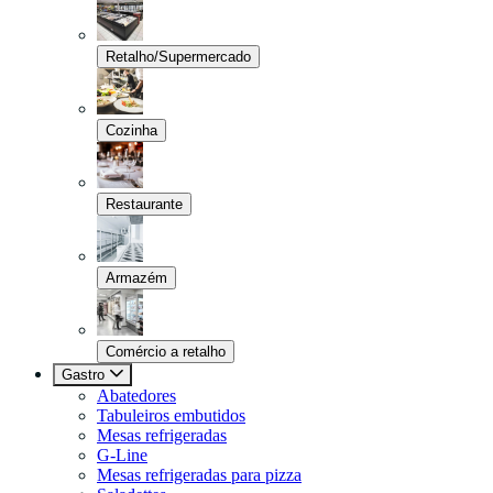
Retalho/Supermercado
Cozinha
Restaurante
Armazém
Comércio a retalho
Gastro
Abatedores
Tabuleiros embutidos
Mesas refrigeradas
G-Line
Mesas refrigeradas para pizza