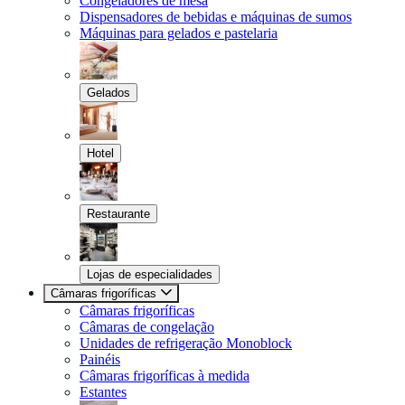
Congeladores de mesa
Dispensadores de bebidas e máquinas de sumos
Máquinas para gelados e pastelaria
Gelados
Hotel
Restaurante
Lojas de especialidades
Câmaras frigoríficas
Câmaras frigoríficas
Câmaras de congelação
Unidades de refrigeração Monoblock
Painéis
Câmaras frigoríficas à medida
Estantes