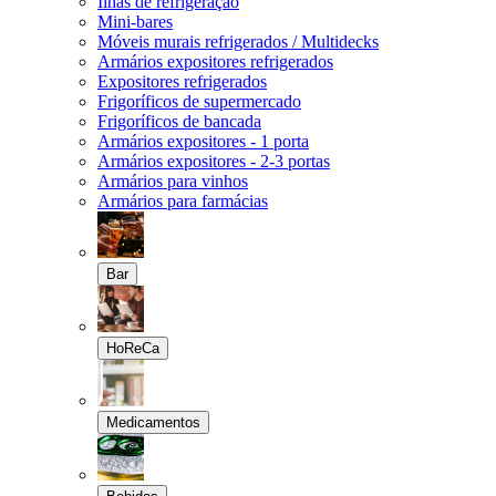
Ilhas de refrigeração
Mini-bares
Móveis murais refrigerados / Multidecks
Armários expositores refrigerados
Expositores refrigerados
Frigoríficos de supermercado
Frigoríficos de bancada
Armários expositores - 1 porta
Armários expositores - 2-3 portas
Armários para vinhos
Armários para farmácias
Bar
HoReCa
Medicamentos