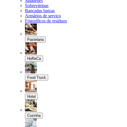
Saladettes
Sobrevitrinas
Bancadas baixas
Armários de serviço
Frigoríficos de resíduos
Pastelaria
HoReCa
Food Truck
Hotel
Cozinha