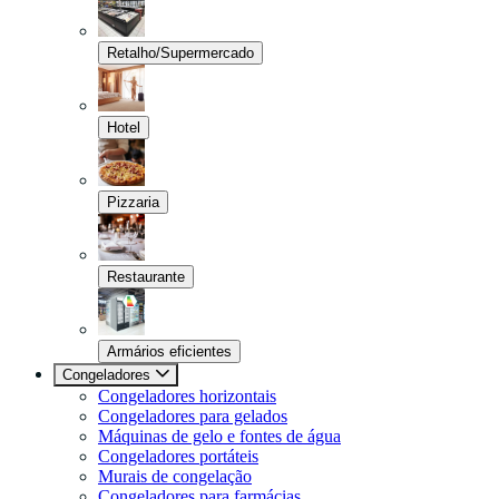
Retalho/Supermercado
Hotel
Pizzaria
Restaurante
Armários eficientes
Congeladores
Congeladores horizontais
Congeladores para gelados
Máquinas de gelo e fontes de água
Congeladores portáteis
Murais de congelação
Congeladores para farmácias