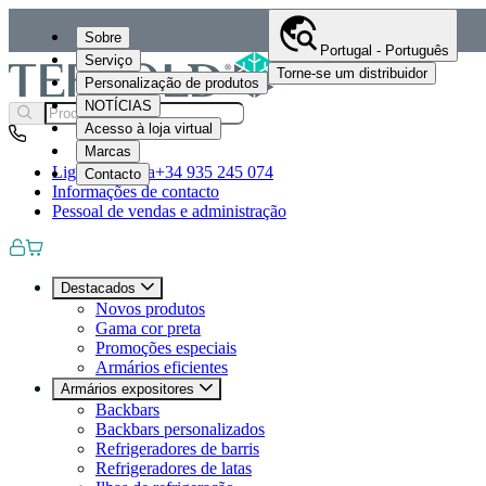
Sobre
Portugal - Português
Serviço
Torne-se um distribuidor
Personalização de produtos
NOTÍCIAS
Acesso à loja virtual
Marcas
Ligue-nos para
+34 935 245 074
Contacto
Informações de contacto
Pessoal de vendas e administração
Destacados
Novos produtos
Gama cor preta
Promoções especiais
Armários eficientes
Armários expositores
Backbars
Backbars personalizados
Refrigeradores de barris
Refrigeradores de latas