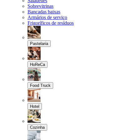
Saladettes
Sobrevitrinas
Bancadas baixas
Armários de serviço
Frigoríficos de resíduos
Pastelaria
HoReCa
Food Truck
Hotel
Cozinha