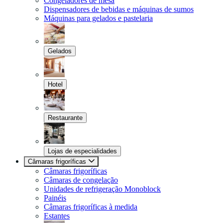
Congeladores de mesa
Dispensadores de bebidas e máquinas de sumos
Máquinas para gelados e pastelaria
Gelados
Hotel
Restaurante
Lojas de especialidades
Câmaras frigoríficas
Câmaras frigoríficas
Câmaras de congelação
Unidades de refrigeração Monoblock
Painéis
Câmaras frigoríficas à medida
Estantes