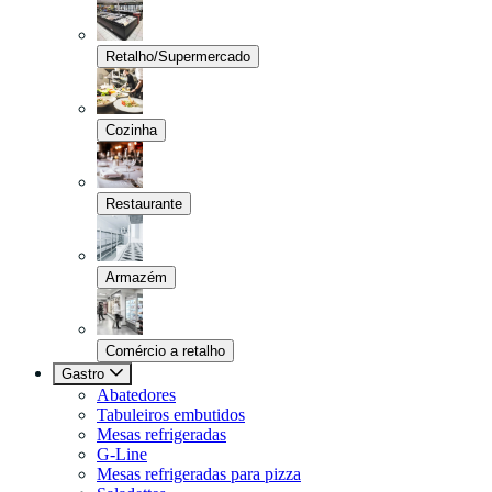
Retalho/Supermercado
Cozinha
Restaurante
Armazém
Comércio a retalho
Gastro
Abatedores
Tabuleiros embutidos
Mesas refrigeradas
G-Line
Mesas refrigeradas para pizza