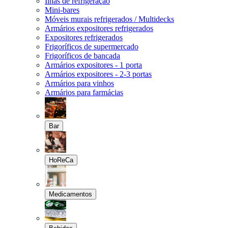
Ilhas de refrigeração
Mini-bares
Móveis murais refrigerados / Multidecks
Armários expositores refrigerados
Expositores refrigerados
Frigoríficos de supermercado
Frigoríficos de bancada
Armários expositores - 1 porta
Armários expositores - 2-3 portas
Armários para vinhos
Armários para farmácias
Bar
HoReCa
Medicamentos