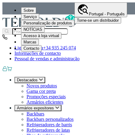
Sobre
Portugal - Português
Serviço
Torne-se um distribuidor
Personalização de produtos
NOTÍCIAS
Acesso à loja virtual
Marcas
Ligue-nos para
+34 935 245 074
Contacto
Informações de contacto
Pessoal de vendas e administração
Destacados
Novos produtos
Gama cor preta
Promoções especiais
Armários eficientes
Armários expositores
Backbars
Backbars personalizados
Refrigeradores de barris
Refrigeradores de latas