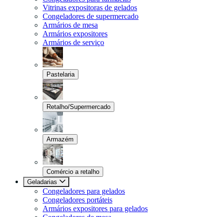
Vitrinas expositoras de gelados
Congeladores de supermercado
Armários de mesa
Armários expositores
Armários de serviço
Pastelaria
Retalho/Supermercado
Armazém
Comércio a retalho
Geladarias
Congeladores para gelados
Congeladores portáteis
Armários expositores para gelados