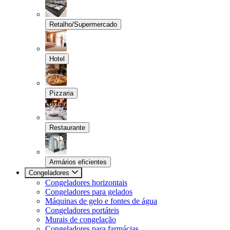
Retalho/Supermercado
Hotel
Pizzaria
Restaurante
Armários eficientes
Congeladores
Congeladores horizontais
Congeladores para gelados
Máquinas de gelo e fontes de água
Congeladores portáteis
Murais de congelação
Congeladores para farmácias